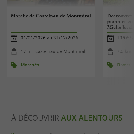
Marché de Castelnau de Montmiral
Décrouvrez 
pionnier en
Miche Issal
01/01/2026 au 31/12/2026
13/05/2
17 m - Castelnau-de-Montmiral
7,0 km -
Marchés
Divers
À DÉCOUVRIR
AUX ALENTOURS