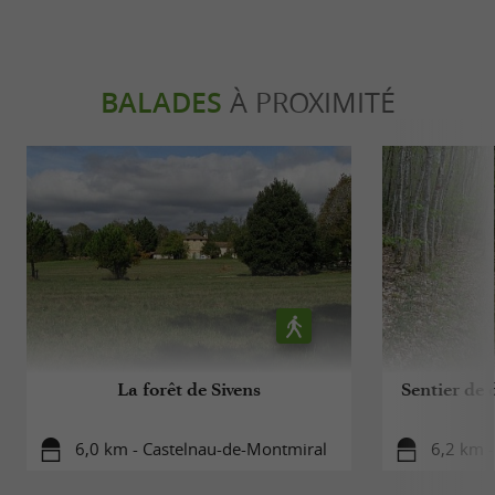
BALADES
À PROXIMITÉ
La forêt de Sivens
Sentier de 
6,0 km - Castelnau-de-Montmiral
6,2 km 