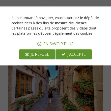
Il existe un
qui vous permet
circuit historique
de vous
et
promener au cœur de la cité
En continuant à naviguer, vous autorisez le dépôt de
cookies tiers à des fins de
mesure d'audience
.
d’apercevoir les principaux lieux et centres
Certaines pages du site proposent des
vidéos
dont
d’intérêt de la
bastide montmiralaise.
les plateformes déposent également des cookies.
EN SAVOIR PLUS
JE REFUSE
J'ACCEPTE