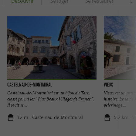
Découvrir
Se loger
Se restaurer
Dé
Castelnau-de-Montmiral
Vieux
Castelnau-de-Montmiral est un bijou du Tarn,
Vieux est un petit
classé parmi les “ Plus Beaux Villages de France ”.
histoire. Le saviez
Il se situe ...
pèlerinage ...
12 m - Castelnau-de-Montmiral
5,2 km - V