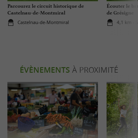
Parcourez le circuit historique de
Écouter le br
Castelnau-de-Montmiral
de Grésigne
Castelnau-de-Montmiral
4,1 km - 
ÉVÈNEMENTS
À PROXIMITÉ