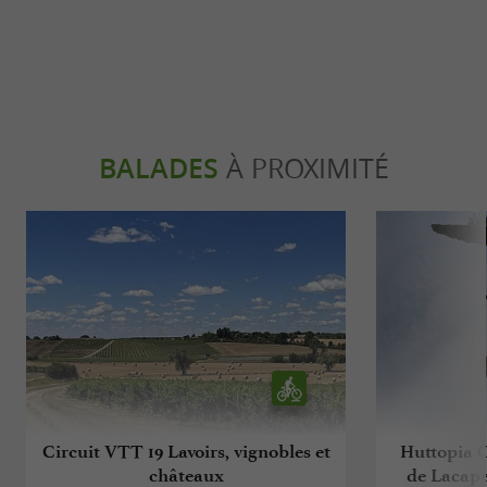
BALADES
À PROXIMITÉ
Circuit VTT 19 Lavoirs, vignobles et
Huttopia C
châteaux
de Lacape