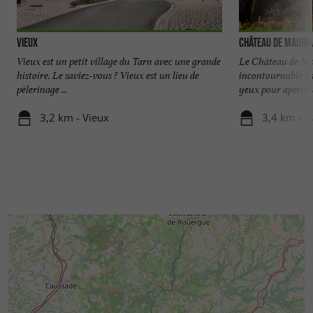
Vieux
Château de Mauri
Vieux est un petit village du Tarn avec une grande
Le Château de Ma
histoire. Le saviez-vous ? Vieux est un lieu de
incontournable da
pèlerinage ...
yeux pour apercevoi
3,2 km - Vieux
3,4 km - G