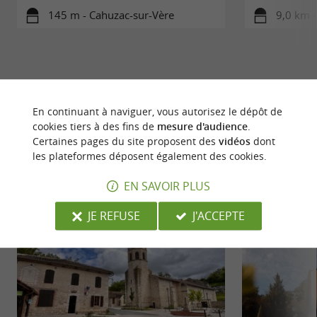
145 m - Cahuzac-sur-Vère
9,0 km -
En continuant à naviguer, vous autorisez le dépôt de
À DÉCOUVRIR
AUX ALENTOURS
cookies tiers à des fins de
mesure d'audience
.
Certaines pages du site proposent des
vidéos
dont
les plateformes déposent également des cookies.
Découvrir
Se loger
Se restaurer
Dé
EN SAVOIR PLUS
JE REFUSE
J'ACCEPTE