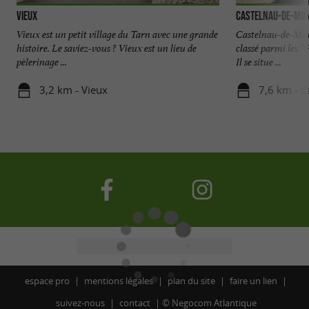
Vieux
Castelnau-de-Mo
Vieux est un petit village du Tarn avec une grande
Castelnau-de-Mont
histoire. Le saviez-vous ? Vieux est un lieu de
classé parmi les “
pèlerinage ...
Il se situe ...
3,2 km - Vieux
7,6 km - 
espace pro
mentions légales
plan du site
faire un lien
suivez-nous
contact
©
Negocom Atlantique