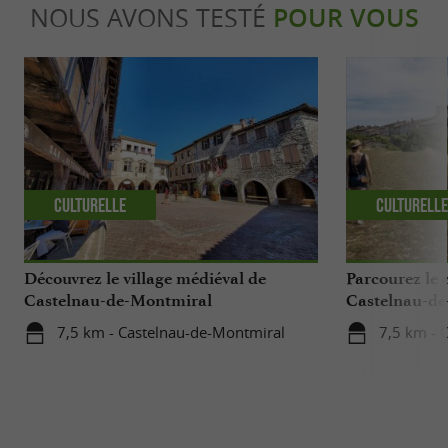
NOUS AVONS TESTÉ
POUR VOUS
Culturelle
Culturell
Découvrez le village médiéval de
Parcourez le 
Castelnau-de-Montmiral
Castelnau-d
7,5 km - Castelnau-de-Montmiral
7,5 km - 