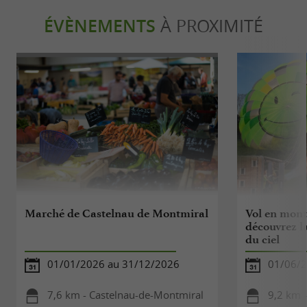
ÉVÈNEMENTS
À PROXIMITÉ
Marché de Castelnau de Montmiral
Vol en montg
découvrez l
du ciel
01/01/2026 au 31/12/2026
01/06/2
7,6 km - Castelnau-de-Montmiral
9,2 km -