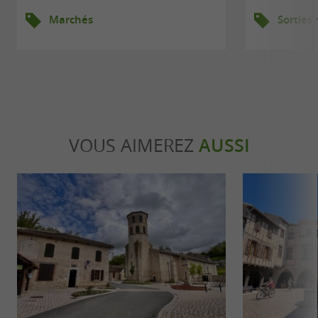
Marchés
Sorties
VOUS AIMEREZ
AUSSI