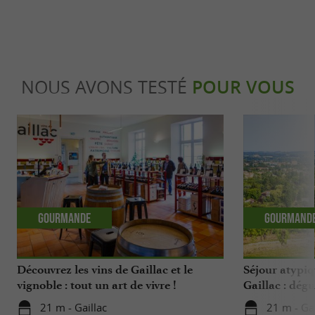
NOUS AVONS TESTÉ
POUR VOUS
Gourmande
Gourmand
Découvrez les vins de Gaillac et le
Séjour atypiq
vignoble : tout un art de vivre !
Gaillac : dégu
vivre & gastr
21 m - Gaillac
21 m - Gai