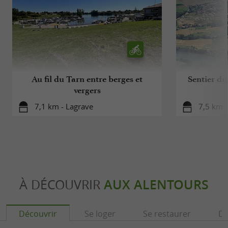
Au fil du Tarn entre berges et
Sentier du
vergers
7,1 km - Lagrave
7,5 km -
À DÉCOUVRIR
AUX ALENTOURS
Découvrir
Se loger
Se restaurer
Dé