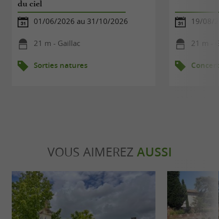
du ciel
01/06/2026 au 31/10/2026
19/08/
21 m - Gaillac
21 m - G
Sorties natures
Concert
VOUS AIMEREZ
AUSSI