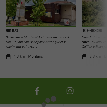
Montans
Lisle-sur-Tarn
Bienvenue à Montans ! Cette ville du Tarn est
Dans le Tarn, Lis
connue pour son riche passé historique et son
entre Toulouse et 
patrimoine culturel. ...
Gaillac, célèbre pou
4,3 km - Montans
8,8 km - L