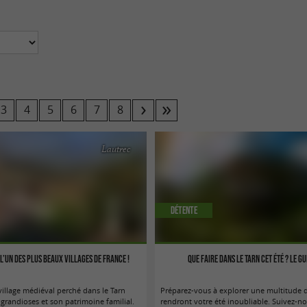
3
4
5
6
7
8
Lautrec
Détente
 l’un des Plus Beaux Villages de France !
Que faire dans le Tarn cet été ? Le g
village médiéval perché dans le Tarn
Préparez-vous à explorer une multitude de
grandioses et son patrimoine familial.
rendront votre été inoubliable. Suivez-no