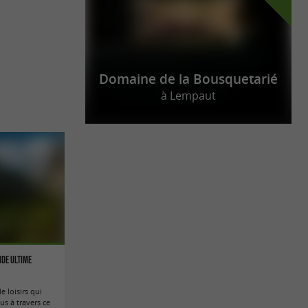
Domaine de la Bousquetarié
à Lempaut
uide ultime
 loisirs qui
us à travers ce