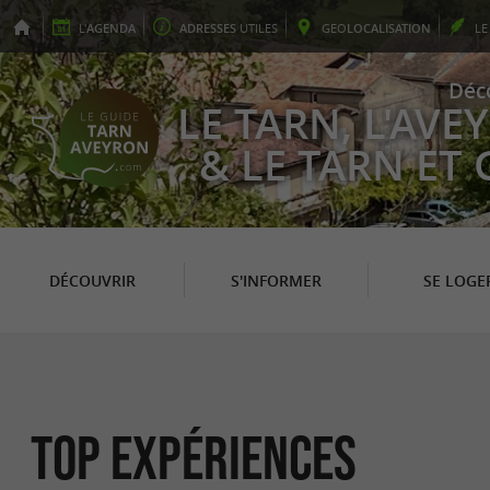
L'
AGENDA
ADRESSES
UTILES
GEO
LOCALISATION
L
Déc
LE TARN, L'AV
& LE TARN ET
DÉCOUVRIR
S'INFORMER
SE LOGE
Top expériences