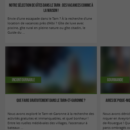
Notre sélection de gîtes dans le Tarn : des vacances comme à
la maison !
Envie d’une escapade dans le Tarn ? À la recherche d’une
location de vacances près d’Albi ? Gîte de luxe avec
piscine, gîte rural en pleine nature ou gîte citadin, le
Guide du ...
Incontournable
Gourmande
Que faire gratuitement dans le Tarn-et-Garonne ?
Aires de pique-ni
Nous avons exploré le Tarn-et-Garonne à la recherche des
Nous avons dénich
activités gratuites et immanquables, et quel bonheur !
niquer en Aveyron,
Entre les ruelles médiévales des villages, l’ascenseur à
de-Rouergue ! Que
bateaux ...
parcs ombragés ou 