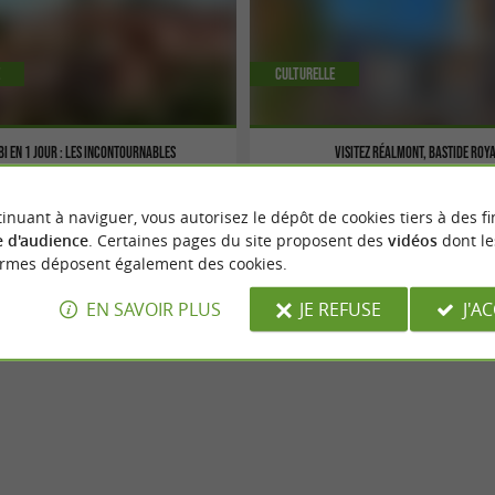
Culturelle
bi en 1 jour : les incontournables
Visitez Réalmont, bastide roya
 visiter Albi en un jour et ne manquer
Réalmont se situe entre Albi et Castres, c
inuant à naviguer, vous autorisez le dépôt de cookies tiers à des fi
ble du Tarn. De la cathédrale Sainte-
qui s’anime le mercredi avec son marché
 d'audience
. Certaines pages du site proposent des
vidéos
dont le
 la Berbie, plongez dans l'histoire
Venez vous y promener, dans ses ruelles 
se pour ...
et perpendiculaires, ...
ormes déposent également des cookies.
EN SAVOIR PLUS
JE REFUSE
J'A