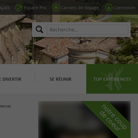
Espace Pro
Carnets de Voyage
Connexion
E DIVERTIR
SE RÉUNIR
TOP EXPÉRIENCES
n
o
t
e
c
o
u
p
e
c
o
e
u
riences
r
d
r