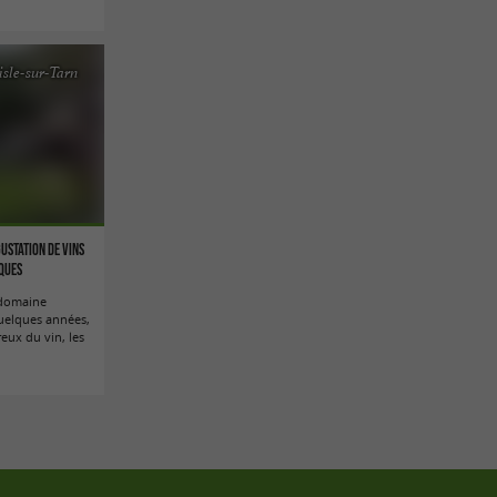
isle-sur-Tarn
ustation de vins
iques
u domaine
uelques années,
eux du vin, les