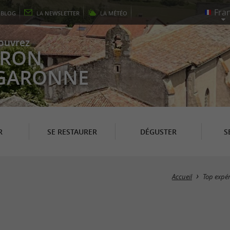
E
BLOG
LA
NEWSLETTER
LA
MÉTÉO
ouvrez
EYRON
 GARONNE
R
SE RESTAURER
DÉGUSTER
S
Accueil
Top expé