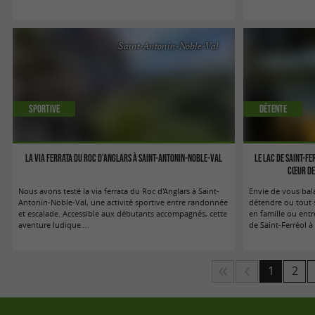
Saint-Antonin-Noble-Val
Sportive
Détente
La Via Ferrata du Roc d’Anglars à Saint-Antonin-Noble-Val
Le Lac de Saint-F
cœur de
Nous avons testé la via ferrata du Roc d'Anglars à Saint-
Envie de vous bal
Antonin-Noble-Val, une activité sportive entre randonnée
détendre ou tout
et escalade. Accessible aux débutants accompagnés, cette
en famille ou ent
aventure ludique ...
de Saint-Ferréol à
1
2