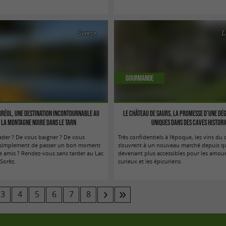
Sorèze
L
Gourmande
erréol, une destination incontournable au
Le Château de Saurs, la promesse d’une dég
 la Montagne Noire dans le Tarn
uniques dans des caves histor
ader ? De vous baigner ? De vous
Très confidentiels à l’époque, les vins d
 simplement de passer un bon moment
s’ouvrent à un nouveau marché depuis q
re amis ? Rendez-vous sans tarder au Lac
devenant plus accessibles pour les amour
 Sorèz.
curieux et les épicuriens.
3
4
5
6
7
8