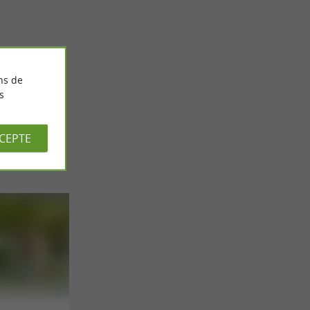
 d’une
Parcours « Vin et Chocolat » dans le Tarn
des caves
8,8 km - Lisle-sur-Tarn
ns de
s
CCEPTE