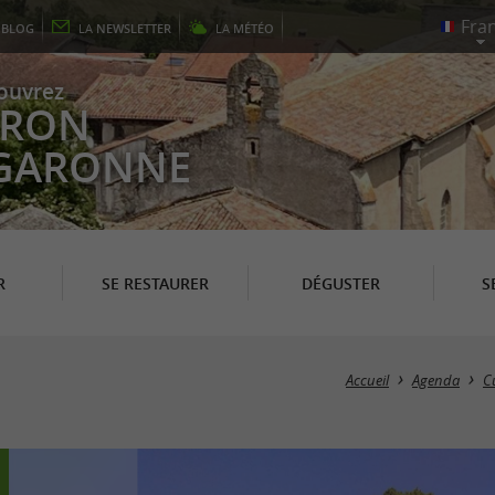
E
BLOG
LA
NEWSLETTER
LA
MÉTÉO
ouvrez
EYRON
 GARONNE
R
SE RESTAURER
DÉGUSTER
S
Accueil
Agenda
C