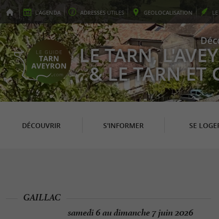
L'
AGENDA
ADRESSES
UTILES
GEO
LOCALISATION
L
Déc
LE TARN, L'AV
& LE TARN ET
DÉCOUVRIR
S'INFORMER
SE LOGE
GAILLAC
samedi 6 au dimanche 7 juin 2026