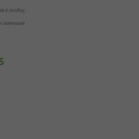
6 à 10:28:55
 internaute
S
Gourmande