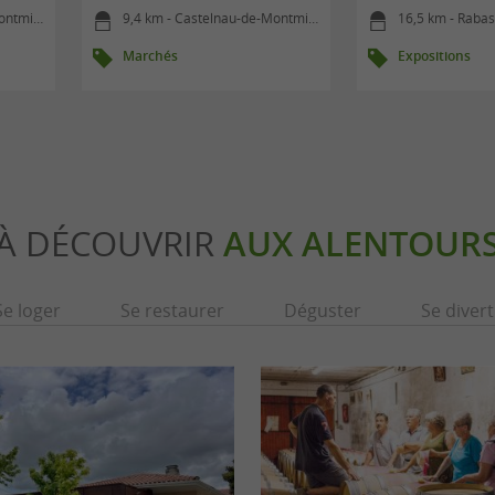
tmiral
9,4 km - Castelnau-de-Montmiral
16,5 km - Raba
Marchés
Expositions
À DÉCOUVRIR
AUX ALENTOUR
Se loger
Se restaurer
Déguster
Se divert