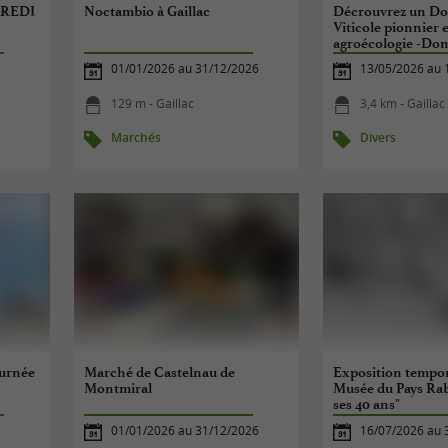
REDI
Noctambio à Gaillac
Décrouvrez un D
Viticole pionnier 
agroécologie -Do
Issaly
01/01/2026 au 31/12/2026
13/05/2026 au 
129 m - Gaillac
3,4 km - Gaillac
Marchés
Divers
ournée
Marché de Castelnau de
Exposition tempor
Montmiral
Musée du Pays Rab
ses 40 ans"
01/01/2026 au 31/12/2026
16/07/2026 au 