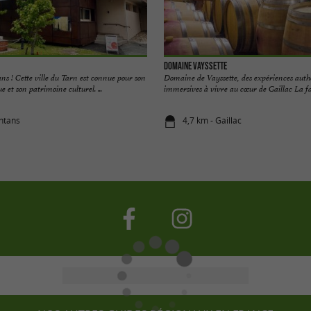
Domaine Vayssette
s ! Cette ville du Tarn est connue pour son
Domaine de Vayssette, des expériences auth
e et son patrimoine culturel. ...
immersives à vivre au cœur de Gaillac La fam
ntans
4,7 km - Gaillac