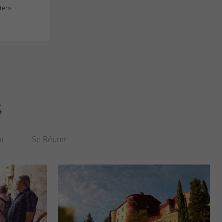
stens
S
ir
Se Réunir