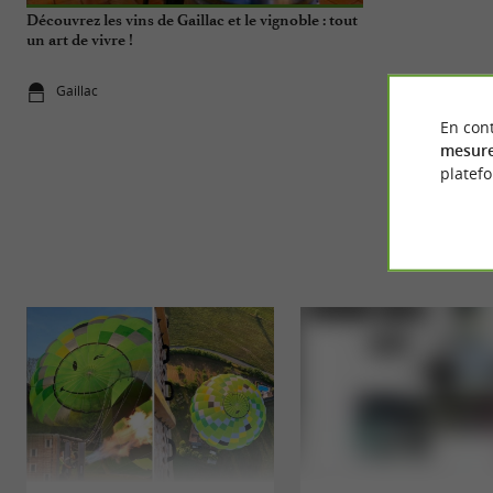
Découvrez les vins de Gaillac et le vignoble : tout
Séjour atypique
un art de vivre !
dégustation, to
gastronomie !
Gaillac
Gaillac
En cont
mesure
platef