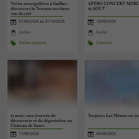
Vol en montgolfière à Gaillac :
APERO CONCERT MERC
découvrez la Toscane occitane
19 AOUT
vue du ciel
01/06/2026 au 31/10/2026
19/08/2026
Gaillac
Gaillac
Sorties natures
Concerts
15 août : une journée de
Toujours Les Mêmes en t
découverte et de dégustation au
Château de Saurs
15/08/2026
06/08/2026