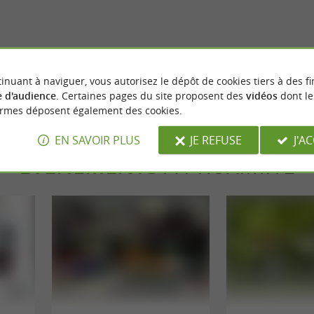
 dans le vignoble de Gaillac :
Le Château de Saurs, la promesse
urisme, art de vivre &
dégustation de vins uniques dans 
historiques
8,8 km - Lisle-sur-Tarn
inuant à naviguer, vous autorisez le dépôt de cookies tiers à des fi
 d'audience
. Certaines pages du site proposent des
vidéos
dont le
ormes déposent également des cookies.
EN SAVOIR PLUS
JE REFUSE
J'A
ÉVÈNEMENTS
À PROXIMITÉ