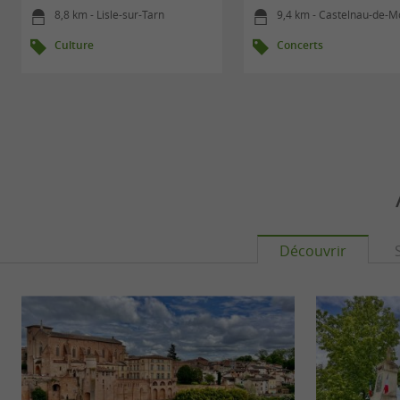
8,8 km - Lisle-sur-Tarn
9,4 km - Castelnau-de-Mon
Culture
Concerts
Découvrir