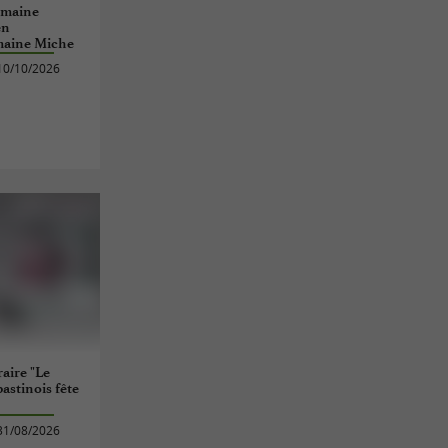
omaine
en
maine Miche
10/10/2026
aire "Le
astinois fête
31/08/2026