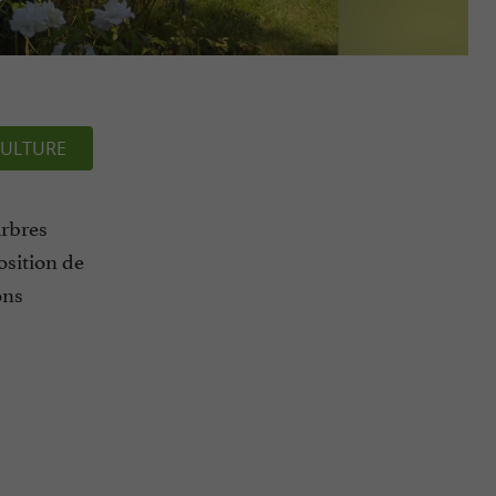
ULTURE
arbres
osition de
ons