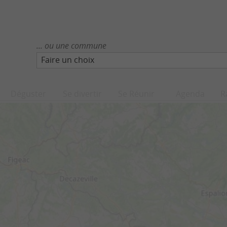
... ou une commune
Faire un choix
Déguster
Se divertir
Se Réunir
Agenda
R