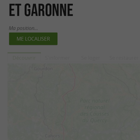
et Garonne
Ma position...
Découvrir
S'informer
Se loger
Se restaurer