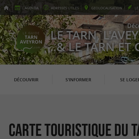
L'
AGENDA
ADRESSES
UTILES
GEO
LOCALISATION
L
Déc
LE TARN, L'AV
& LE TARN ET
DÉCOUVRIR
S'INFORMER
SE LOGE
Carte touristique du T