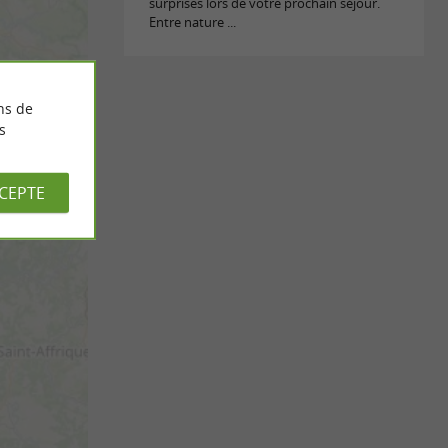
surprises lors de votre prochain séjour.
Entre nature ...
ns de
s
CCEPTE