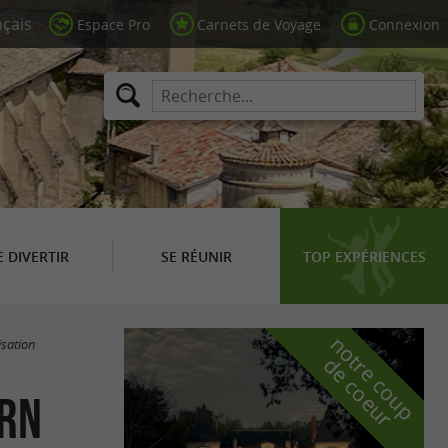
Espace Pro
Carnets de Voyage
Connexion
E DIVERTIR
SE RÉUNIR
TOP EXPÉRIENCES
n
o
t
e
c
o
u
p
e
c
o
e
u
isation
r
d
r
arn