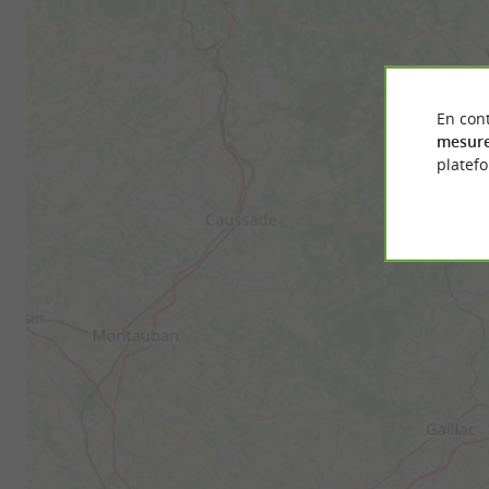
En cont
mesure
platef
Préci