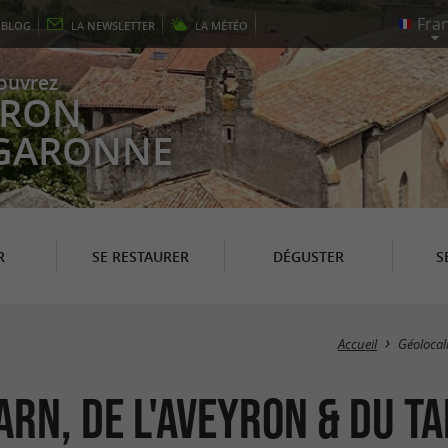
E
BLOG
LA
NEWSLETTER
LA
MÉTÉO
ouvrez
EYRON
 GARONNE
R
SE RESTAURER
DÉGUSTER
S
Accueil
Géolocal
arn, de l'Aveyron & du T