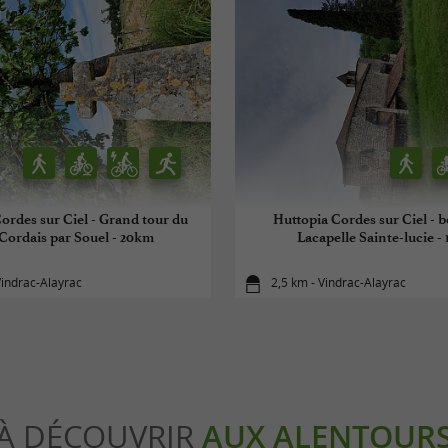
ordes sur Ciel - Grand tour du
Huttopia Cordes sur Ciel - 
Cordais par Souel - 20km
Lacapelle Sainte-lucie -
Vindrac-Alayrac
2,5 km - Vindrac-Alayrac
À DÉCOUVRIR
AUX ALENTOUR