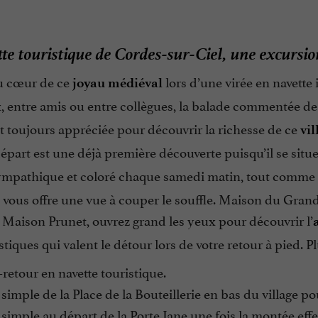
te touristique de Cordes-sur-Ciel, une excursion
u cœur de ce
lors d’une virée en navette 
joyau médiéval
 entre amis ou entre collègues, la balade commentée d
st toujours appréciée pour découvrir la richesse de ce
vil
épart est une déjà première découverte puisqu’il se situe
mpathique et coloré chaque samedi matin, tout comme le
ui vous offre une vue à couper le souffle. Maison du Gr
 Maison Prunet, ouvrez grand les yeux pour découvrir l’
istiques qui valent le détour lors de votre retour à pied. P
-retour en navette touristique.
 simple de la Place de la Bouteillerie en bas du village 
 simple au départ de la Porte Jane une fois la montée effe