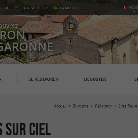
E
BLOG
LA
NEWSLETTER
LA
MÉTÉO
ouvrez
EYRON
 GARONNE
R
SE RESTAURER
DÉGUSTER
S
Accueil
Tourisme
Découvrir
Sites Touri
s sur Ciel