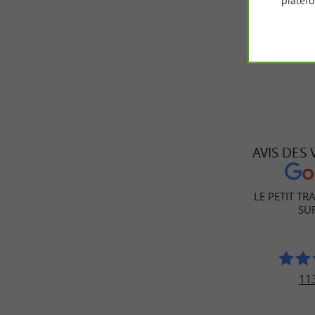
platef
Info
: le b
AVIS DES
LE PETIT TR
SUR
113