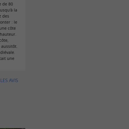
re de 80
usqu'à la
z des
onter : le
'une côte
 hauteur.
côte,
aussitôt.
diévale.
tait une
LES AVIS