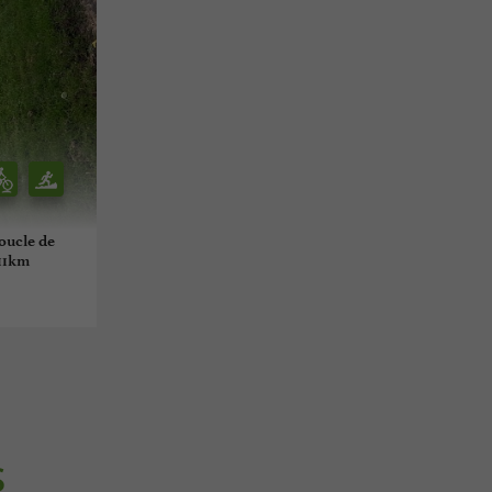
boucle de
 11km
S