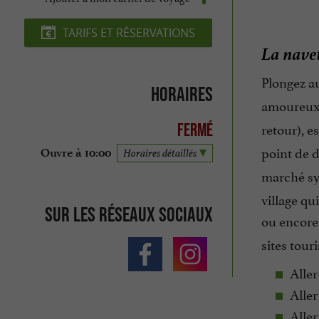
TARIFS ET RÉSERVATIONS
La navet
Plongez a
Horaires
amoureux,
retour), e
Fermé
point de d
Ouvre à 10:00
Horaires détaillés
marché sy
village q
Sur les réseaux sociaux
ou encore
sites tour
Aller
Aller
Aller