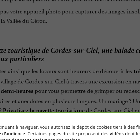
pas votre appareil photo pour capturer des images insolit
la Vallée du Cérou.
te touristique de Cordes-sur-Ciel, une balade
x particuliers
tes ainsi que les locaux sont heureux de découvrir les
tr
illage de Cordes-sur-Ciel à travers une excursion en nave
pour vous permettre de grimper ou redescen
s demi-heures
res et anecdotes en plusieurs langues. Un mariage ? Un 
?
de Cordes-sur-Ciel en
Privatisez la navette touristique
qui circule rien que pour vous au cœur de l’un des
Plus
inuant à naviguer, vous autorisez le dépôt de cookies tiers à des fi
 d'audience
. Certaines pages du site proposent des
vidéos
dont le