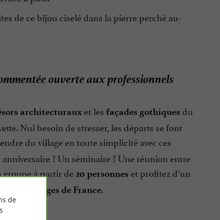
es de ce bijou ciselé dans la pierre perché au-
 commentée ouverte aux professionnels
et les
du
ésors architecturaux
façades gothiques
tte. Nul besoin de stresser, les départs se font
dre du village en toute simplicité avec ces
anniversaire ? Un séminaire ? Une réunion entre
 groupe à partir de
et profitez d’un
20 personnes
.
 Beaux Villages de France
ns de
s