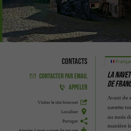
Contacts
França
LA NAVET
CONTACTER
PAR EMAIL
DE FRAN
APPELER
Avant de s
Visiter le site Internet
navette t
Localiser
au mois de
Partager
manière in
Ajouter à mon carnet de voyage