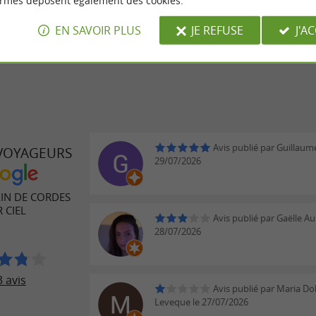
ormes déposent également des cookies.
illet est gratuit pour les moins de 5 ans.
EN SAVOIR PLUS
JE REFUSE
J'A
Avis publié par Guillaume
 VOYAGEURS
29/07/2026
AIN DE CORDES
 CIEL
Avis publié par Gaëlle A
28/07/2026
 avis
Avis publié par Maria Do
Leveque le 27/07/2026