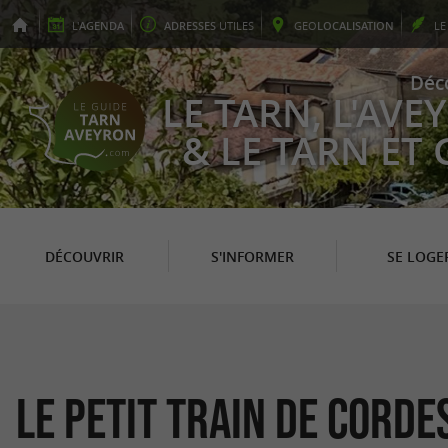
L'
AGENDA
ADRESSES
UTILES
GEO
LOCALISATION
L
Déc
LE TARN, L'AV
& LE TARN ET
DÉCOUVRIR
S'INFORMER
SE LOGE
Le Petit Train de Corde