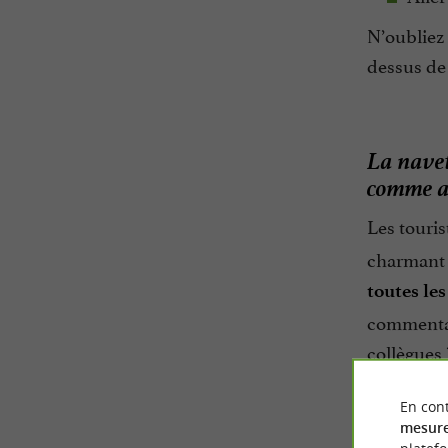
N’oubliez 
dessus de 
La navet
comme au
Les touris
charmant v
toutes le
commentai
collègues 
chauffeur 
En cont
mesure