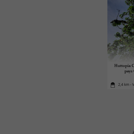
Huttopia C
pays 
2,4 km - 