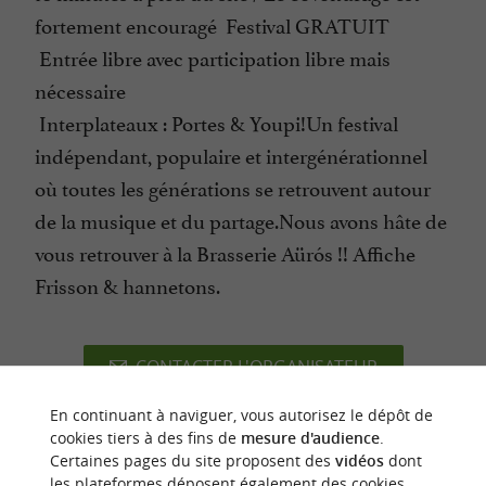
fortement encouragé Festival GRATUIT
Entrée libre avec participation libre mais
nécessaire
Interplateaux : Portes & Youpi!Un festival
indépendant, populaire et intergénérationnel
où toutes les générations se retrouvent autour
de la musique et du partage.Nous avons hâte de
vous retrouver à la Brasserie Aürós !! Affiche
Frisson & hannetons.
CONTACTER L'ORGANISATEUR
SITE INTERNET DE L'ÉVÈNEMENT
En continuant à naviguer, vous autorisez le dépôt de
cookies tiers à des fins de
mesure d'audience
.
Certaines pages du site proposent des
vidéos
dont
les plateformes déposent également des cookies.