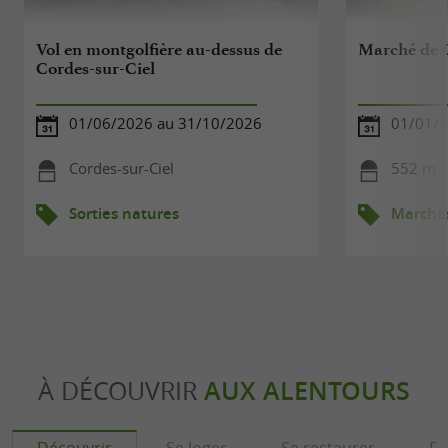
Vol en montgolfière au-dessus de
Marché de C
Cordes-sur-Ciel
01/06/2026 au 31/10/2026
01/01/2
Cordes-sur-Ciel
552 m - 
Sorties natures
Marché
À DÉCOUVRIR
AUX ALENTOURS