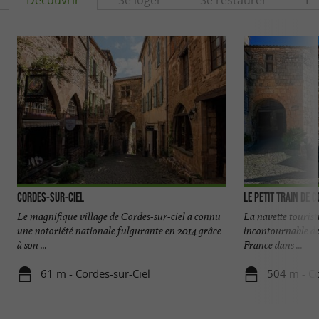
Découvrir
Se loger
Se restaurer
Dé
Cordes-sur-ciel
Le Petit Train de 
Le magnifique village de Cordes-sur-ciel a connu
La navette tourist
une notoriété nationale fulgurante en 2014 grâce
incontournable de 
à son ...
France dans ...
61 m - Cordes-sur-Ciel
504 m - Co