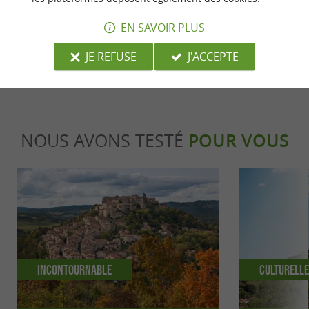
dernière mise à jour :
EN SAVOIR PLUS
27/05/2026 à 10:43:26
Source :
JE REFUSE
J'ACCEPTE
Evènement proposé par un internaute
NOUS AVONS TESTÉ
POUR VOUS
Incontournable
Culturell