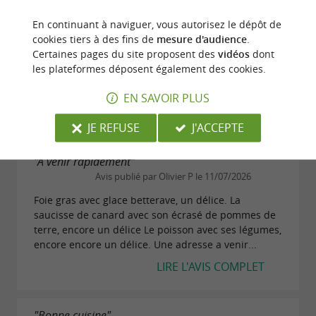
"Merveilleux moment !"
Avis publié par Olivier D le 01/08/2026
En continuant à naviguer, vous autorisez le dépôt de
cookies tiers à des fins de
mesure d'audience
.
Il semble qu’ici tout est fait pour régaler le convive !
Certaines pages du site proposent des
vidéos
dont
Excellente cuisine, de l’entrée au dessert, sur base
les plateformes déposent également des cookies.
de produits frais, cuissons et assaisonnements
parfaitement maîtrisés ! Nous nous sommes...
EN SAVOIR PLUS
LIRE L'AVIS COMPLET
JE REFUSE
J'ACCEPTE
"A venir rapidement"
Avis publié par Olivier P le 11/07/2026
Foie gras avec glace betterave, un délice. La
saucisse de canard avec son écrasé de pommes de
terre, encore un délice Le poisson avec ses légumes,
encore encore un délice. Une adresse a venir...
LIRE L'AVIS COMPLET
"Bonne cuisine"