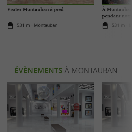
Visiter Montauban à pied
À Montauban,
pendant notr
531 m - Montauban
531 m - 
ÉVÈNEMENTS
À MONTAUBAN