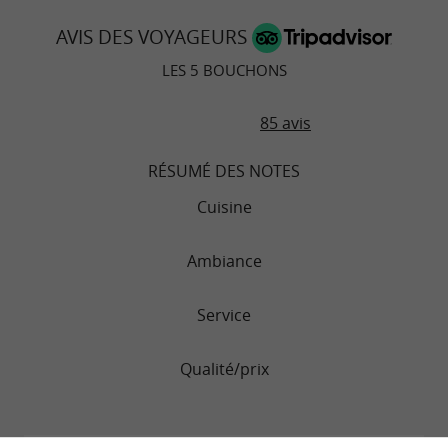
AVIS DES VOYAGEURS
LES 5 BOUCHONS
85 avis
RÉSUMÉ DES NOTES
Cuisine
Ambiance
Service
Qualité/prix