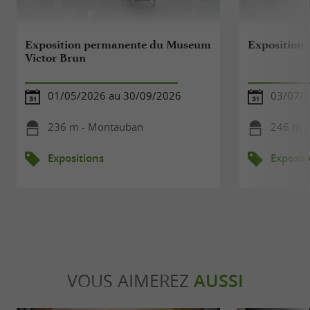
Exposition permanente du Museum
Exposition :
Victor Brun
01/05/2026 au 30/09/2026
03/07/2
236 m - Montauban
246 m -
Expositions
Exposit
VOUS AIMEREZ
AUSSI