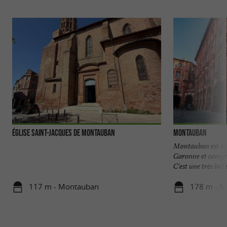
Église Saint-Jacques de Montauban
Montauban
Montauban est la 
Garonne et compte
C'est une très belle 
117 m - Montauban
178 m - M