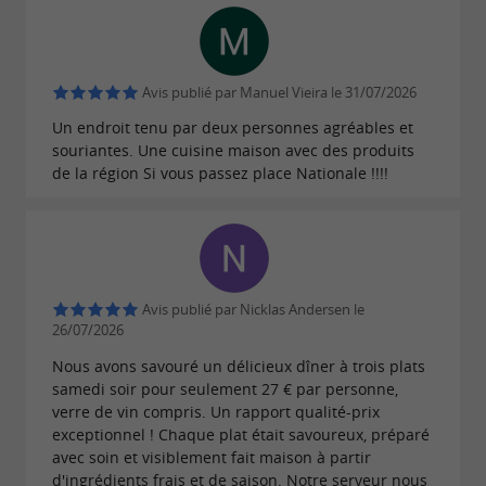
par la cuisine et amoureux de sa
Passionné
région, le chef David Soulier met son terroir à
l’honneur à travers des
recettes inventives et
Avis publié par Manuel Vieira le 31/07/2026
. Son travail est d’ailleurs remarqué par
créatives
Un endroit tenu par deux personnes agréables et
souriantes. Une cuisine maison avec des produits
le
qui ne
Guide Michelin et le Gault & Millau
de la région Si vous passez place Nationale !!!!
tarissent pas d’éloges sur ses propositions
culinaires.
C
hef intégré dans la Brigade du goût
du Tarn-et-Garonne, il a à cœur de
promouvoir
et ses produits artisans.
son département
Avis publié par Nicklas Andersen le
sont au
Convivialité, sourire et bienveillance
26/07/2026
rendez-vous au 5 Bouchons, lieu où la
Nous avons savouré un délicieux dîner à trois plats
samedi soir pour seulement 27 € par personne,
est assumée et le
gourmandise
plaisir
verre de vin compris. Un rapport qualité-prix
confirmé.
exceptionnel ! Chaque plat était savoureux, préparé
avec soin et visiblement fait maison à partir
d'ingrédients frais et de saison. Notre serveur nous