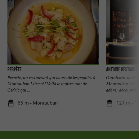
Perpète
Antoine Restaura
Perpète, un restaurant qui bouscule les papilles à
Omnivore, un rest
Montauban Liberté ! Voilà le maître mot de
Montauban Les gou
Cédric qui ...
adorer découvrir ..
65 m - Montauban
121 m - M