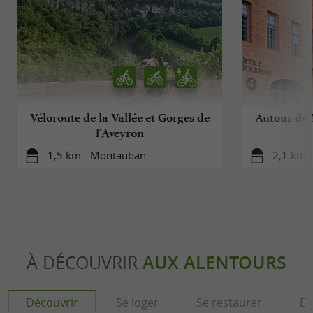
Véloroute de la Vallée et Gorges de
Autour de 
l'Aveyron
1,5 km - Montauban
2,1 km 
À DÉCOUVRIR
AUX ALENTOURS
Découvrir
Se loger
Se restaurer
Dé