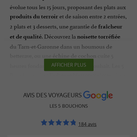
évolue tous les 15 jours, proposant des plats aux
et de saison entre 2 entrées,
produits du terroir
2 plats et 3 desserts, une garantie de
fraîcheur
. Découvrez la
et de qualité
noisette torréfiée
du Tarn-et-Garonne dans un houmous de
betterave, ou une
cuite 5
échine de cochon
heures fondante et gourmande à souhait. Les 5
AFFICHER PLUS
Bouchons, c’est l’
où se
adresse bistronomique
régaler.
AVIS DES VOYAGEURS
LES 5 BOUCHONS
Les 5 Bouchons, un chef impliqué dans
la valorisation de son terroir à
184 avis
Montauban