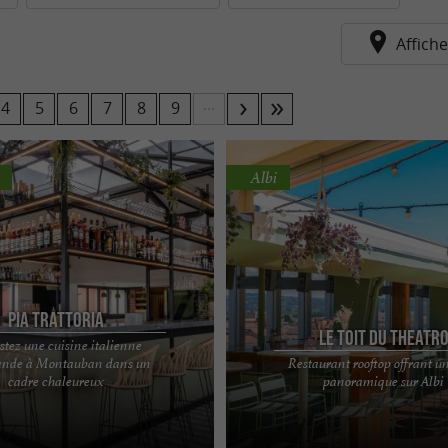
veyron !
Affiche
...
4
5
6
7
8
9
Albi
Pia Trattoria
Le Toit du Theatr
tez une cuisine italienne
nde à Montauban dans un
Restaurant rooftop offrant u
gourmande, un restaurant italien
Prenez de la hauteur Perché au 8ᵉ ét
cadre chaleureux
panoramique sur Albi
sur 7 à Montauban Inutile de
3* Ibis Styles, Le Toit du Theatro offr
pour ...
haute vue ...