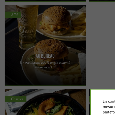
Albi
Au Bureau
Un restaurant 100% anglo-saxon à
Au Bureau, le meilleur restaurant où faire une
découvrir à Albi
pause à Albi Vous aurez envie de passer vos
journées Au Bureau ...
Castres
Millau
En cont
mesure
platef