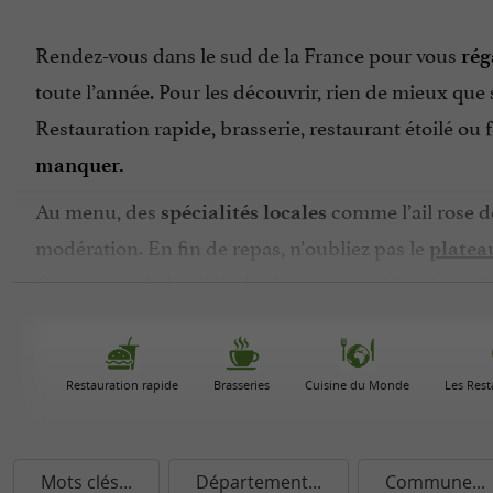
Rendez-vous dans le sud de la France pour vous
réga
toute l’année. Pour les découvrir, rien de mieux que
Restauration rapide, brasserie, restaurant étoilé ou
manquer.
Au menu, des
comme l’ail rose d
spécialités locales
modération. En fin de repas, n’oubliez pas le
platea
Causses ou de laguiole, les incontournables de la ré
vous faire découvrir leur gastronomie avec des
recet
Régalez-vous de
petits beigne
farçous aveyronnais,
Restauration rapide
Brasseries
Cuisine du Monde
Les Rest
quiche épaisse aux blettes et aux pruneaux. Quelle b
aussi et surtout de l’
comme la Mont Rou
eau minérale
passion.
Mots clés...
Département...
Commune...