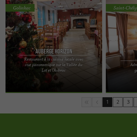
Golinhac
Saint-Chély
Auberge Horizon
Restaurant à la cuisine locale avec
vue panoramique sur la Vallée du
Adr
Auberge l’Horizon, un restaurant avec une
LOGIS Hôtel-Re
Lot et l’Aubrac
g
terrasse en belvédère à Golinhac en Aveyron
cuisine aux pa
Installé au cœur du ...
en prendrez plei
1
2
3