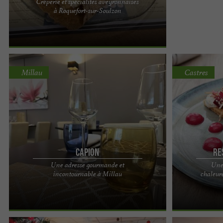
Crêperie et spécialités aveyronnaises
Le restaurant crêperie " La Bergerie " vous
à Roquefort-sur-Soulzon
réserve un accueil chaleureux et convivial dans
une ambiance ...
Millau
Castres
Capion
Re
Une adresse gourmande et
Une
Capion, un restaurant à la cuisine raffinée dans le
Restaurant l'Oc
incontournable à Millau
chaleure
centre-ville de Millau La passion est au cœur de
installée au c
cette ...
l'Occitan 4* Ne 