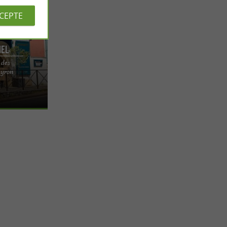
CCEPTE
iel
 des
e adresse
eyron
n Au Comptoir