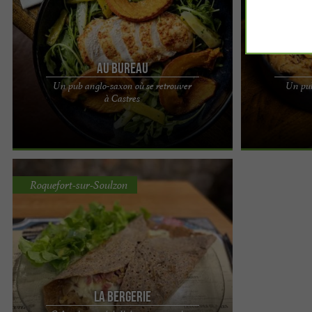
Au Bureau
Un pub anglo-saxon où se retrouver
Un pub
Au Bureau, un pub anglo-saxon où se retrouver à
Au Bureau, un 
à Castres
Castres Voilà une adresse qui rend vite accro : Au
découvrir à Mi
Bureau ! ...
établissement .
Roquefort-sur-Soulzon
La Bergerie