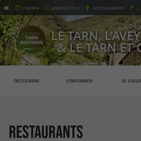
L'
AGENDA
ADRESSES
UTILES
GEO
LOCALISATION
L
Déc
LE TARN, L'AV
& LE TARN ET
DÉCOUVRIR
S'INFORMER
SE LOGE
Restaurants