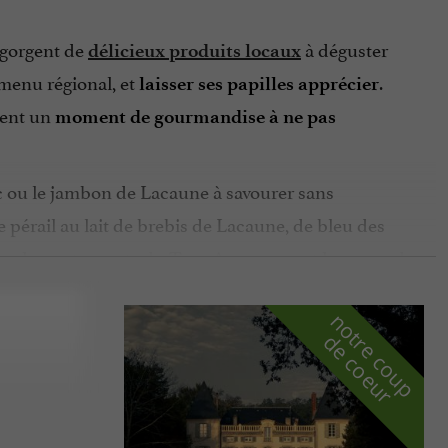
egorgent de
à déguster
délicieux produits locaux
 menu régional, et
.
laisser ses papilles apprécier
rent un
moment de gourmandise à ne pas
ac ou le jambon de Lacaune à savourer sans
 pérail au lait de brebis de Lacaune, de bleu des
dez, les restaurants du Tarn-Aveyron sont heureux de
n
o
t
e
c
o
u
p
e
c
o
e
u
ou de pounti, une
rioche fourrée au roquefort
r
d
r
 boisson pétillante légèrement alcoolisée, mais
r déguster les produits de la région, cultivés avec