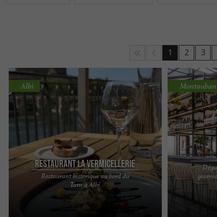
Bonne dégustation dans les restaurants du Tarn-A
1
2
3
Albi
Montauban
Restaurant la Vermicellerie
Dégus
Restaurant historique au bord du
gourma
Situé sur les rives du Tarn, au cœur d'Albi, le
Pia, Tratorria 
Tarn à Albi
restaurant La Vermicellerie offre une expérience
ouvert 7 jours 
culinaire ...
prendre l'avion 