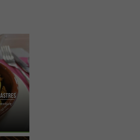
 Castres
ventive
nnel au cœur
 Rendez-vous