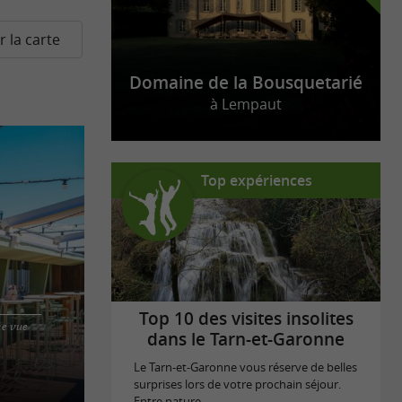
r la carte
Domaine de la Bousquetarié
à Lempaut
Top expériences
o
Top 10 des visites insolites
ne vue
age de l'hôtel
dans le Tarn-et-Garonne
e la plus
Le Tarn-et-Garonne vous réserve de belles
surprises lors de votre prochain séjour.
Entre nature ...