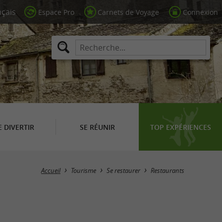
Espace Pro
Carnets de Voyage
Connexion
E DIVERTIR
SE RÉUNIR
TOP EXPÉRIENCES
Masquer la carte
Accueil
Tourisme
Se restaurer
Restaurants