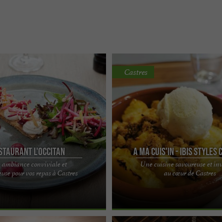
Castres
staurant L'Occitan
A Ma Cuis'in - Ibis Styles
 ambiance conviviale et
Une cuisine savoureuse et in
citan, une délicieuse adresse
A Ma Cuis’In, un restaurant traditio
use pour vos repas à Castres
au cœur de Castres
œur du Mercure Hôtel Castres
de l’Ibis StyleS Castres dans le Tarn
vous ...
dans la zone ...