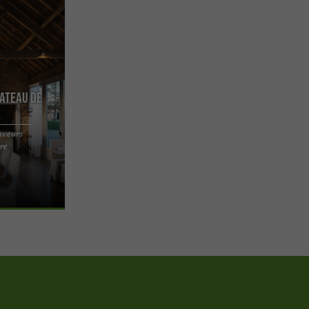
hateau de
aveurs
re
aveurs de
ent pas des