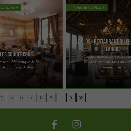
-d'Aubrac
Onet-le-Château
Le Clos - Restaurant du C
Labro
Les Coudercous
Cuisine bistronomique aux s
esse emblématique de la
de l’Aveyron dans un cad
staurant Les Coudercous, une
Château de Labro, une cuisine aux s
astronomie en Aubrac
romantique
rfums du terroir en Aveyron Vous
l’Aveyron La première surprise ne vi
n les ...
papilles, mais de ...
...
4
5
6
7
8
9