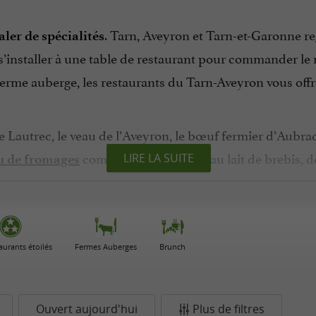
. Tarn, Aveyron et Tarn-et-Garonne r
ler de spécialités
 s’installer à une table de restaurant pour commander le
 ferme auberge, les restaurants du Tarn-Aveyron vous off
e Lautrec, le veau de l’Aveyron, le bœuf fermier d’Aubr
composé de roquefort au lait de brebis, de
LIRE LA SUITE
u de fromages
gion. Que vous soyez à Albi, à Castres, à Millau ou à Ro
tes 100% typiques.
ts à base de viande, de
, de gatis, une
soupe au fromage
b
aurants étoilés
Fermes Auberges
Brunch
oisson servir avec ces mets ? De la
bien sûr, une
frênette
cous ou l’eau de la Reine. Pas de doute, vous allez adore
Ouvert aujourd'hui
Plus de filtres