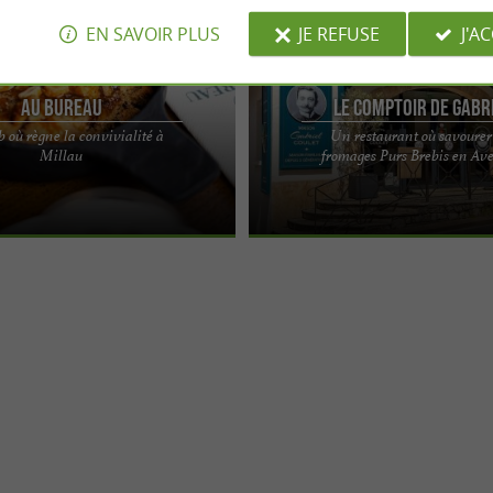
EN SAVOIR PLUS
JE REFUSE
J'A
Au Bureau
Le Comptoir de Gabr
 où règne la convivialité à
Un restaurant où savourer
restaurant aux allures de pub à
Le Comptoir de Gabriel, une nouvell
Millau
fromages Purs Brebis en Av
llau Bienvenue dans votre nouvel
accueillante à Roquefort-sur-Soulzo
..
de Gabriel, les ...