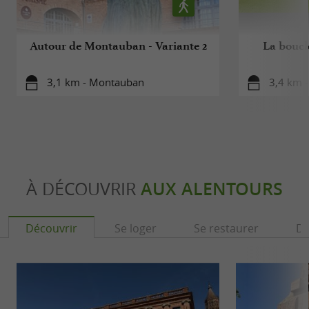
Autour de Montauban - Variante 2
La boucl
3,1 km - Montauban
3,4 km 
À DÉCOUVRIR
AUX ALENTOURS
Découvrir
Se loger
Se restaurer
Dé