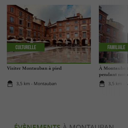
Culturelle
Familiale
Visiter Montauban à pied
À Montauban,
pendant notr
3,5 km - Montauban
3,5 km -
ÉVÈNEMENTS
À MONTAUBAN