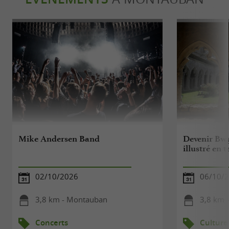
Mike Andersen Band
Devenir Bw
illustré en 
02/10/2026
06/10/
3,8 km - Montauban
3,8 km 
Concerts
Culture