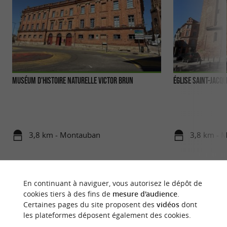
Muséum d'Histoire Naturelle Victor Brun
Église Saint-Jacq
3,8 km - Montauban
3,8 km - 
En continuant à naviguer, vous autorisez le dépôt de
cookies tiers à des fins de
mesure d'audience
.
Certaines pages du site proposent des
vidéos
dont
les plateformes déposent également des cookies.