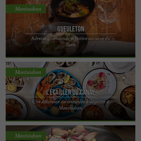
Montauban
Gueuleton
Adresse gourmande et festive au cœur du
Tarn
Montauban
L'Écailler du Canal
Une délicieuse cuisine iodée à déguster à
Montauban
Montauban