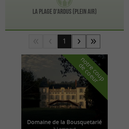
La Plage d'Ardus (Plein air)
1
n
o
t
e
c
o
u
p
e
c
o
e
u
r
d
r
Domaine de la Bousquetarié