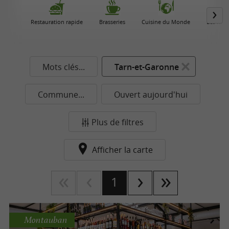
Restauration rapide
Brasseries
Cuisine du Monde
Les Rest
Mots clés...
Tarn-et-Garonne
Commune...
Ouvert aujourd'hui
Plus de filtres
Afficher la carte
1
Montauban