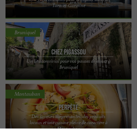
Tarn-et-Garonne
Bruniquel
Chez Pigassou
Un lieu convivial pour vos pauses déjeuner à
Bruniquel
Montauban
Perpète
Des saveurs surprenantes, des produits
locaux et une cuisine pleine de caractère à
Montauban