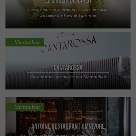
Le Moulin de Varen
Cuisine maison et produits locaux de saison
au coeur du Tarn-et-Garonne
Montauban
CANTAROSSA
Cuisine italienne moderne à Montauban
Montauban
Antoine Restaurant Omnivore
Une carte évolutive pour se régaler dans le