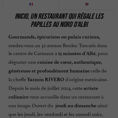
Parking
INICIO, UN RESTAURANT QUI RÉGALE LES
Parle anglais
PAPILLES AU NORD D'ALBI
Parle espagnol
Salle de Séminaire
Gourmands, épicuriens ou palais curieux,
rendez-vous au 32 avenue Bouloc Torcatis dans
Salon de Jardin
le centre de Carmaux à
, pour
15 minutes d'Albi
Spécialites
déguster une
cuisine de cœur, authentique,
Terrasse
celle de
généreuse et profondément humaine
la cheffe
d'origine mexicaine.
Yazmin RIVERO
Depuis le mois de juillet 2024, cette
artiste
vous accueille dans un restaurant à
culinaire
son image. Ouvert du
ainsi
jeudi au dimanche
que les jeudi, les vendredi et les samedi soirs,