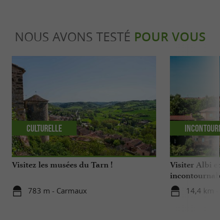
NOUS AVONS TESTÉ
POUR VOUS
Culturelle
Incontour
Visitez les musées du Tarn !
Visiter Albi en
incontournab
783 m - Carmaux
14,4 km -