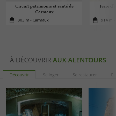
Circuit patrimoine et santé de
Terre d'
Carmaux
803 m - Carmaux
914 m -
À DÉCOUVRIR
AUX ALENTOURS
Découvrir
Se loger
Se restaurer
Dé