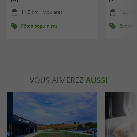
11,5 km - Moularès
12,6 km 
Fêtes populaires
Exposit
VOUS AIMEREZ
AUSSI