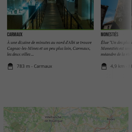
Carmaux
Monestiés
À une dizaine de minutes au nord d'Albi se trouve
Élue "Un des plus 
Cagnac-les-Mines et un peu plus loin, Carmaux,
Monestiés est une
les deux villes ...
méandre de la riviè
783 m - Carmaux
4,9 km - 