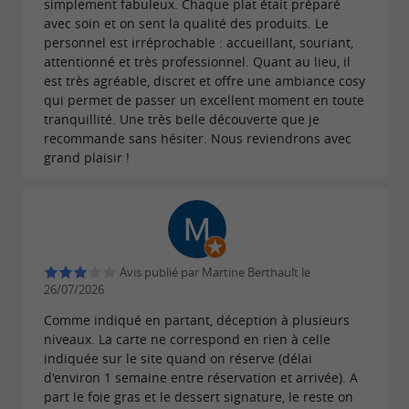
simplement fabuleux. Chaque plat était préparé
avec soin et on sent la qualité des produits. Le
Inicio,
un magnifique restaurant au cœur
personnel est irréprochable : accueillant, souriant,
attentionné et très professionnel. Quant au lieu, il
à Carmaux
d'un site emblématique
est très agréable, discret et offre une ambiance cosy
qui permet de passer un excellent moment en toute
Vous serez sous le charme de ce bâtiment
tranquillité. Une très belle découverte que je
auparavant connu sous le nom de
recommande sans hésiter. Nous reviendrons avec
Tour de
grand plaisir !
construit sur les vestiges d'un ancien
Ciron,
château.
puisqu'elle fut
Son histoire est riche
d'abord la Maison du caissier où les mineurs
venaient chercher leur paye jusqu'en 1860, avant
Avis publié par Martine Berthault le
de devenir un
. Tout
lieu de réception privilégié
26/07/2026
comme son établissement, Yazmin est une
Comme indiqué en partant, déception à plusieurs
cheffe qui évolue au fil des années. Après des
niveaux. La carte ne correspond en rien à celle
indiquée sur le site quand on réserve (délai
elle a travaillé
études de cuisine au Mexique,
d'environ 1 semaine entre réservation et arrivée). A
aux côtés de
part le foie gras et le dessert signature, le reste on
nombreux chefs réputés et