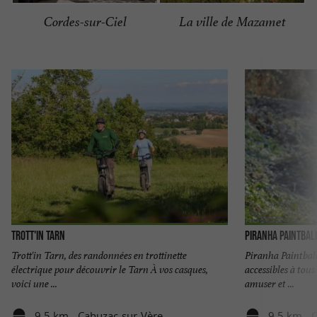
Cordes-sur-Ciel
La ville de Mazamet
Trott'in Tarn
Piranha Paintbal
Trott'in Tarn, des randonnées en trottinette
Piranha Paintball,
électrique pour découvrir le Tarn À vos casques,
accessibles à tous
voici une ...
amuser et ...
9,5 km - Cahuzac-sur-Vère
9,5 km - 