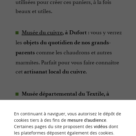
utilisées pour créer ces paniers, à la fois
beaux et utiles.
: vous y verrez
Musée du cuivre
, à Dufort
les
objets du quotidien de nos grands-
comme les chaudrons et autres
parents
marmites. Parfait pour vous faire connaître
cet
.
artisanat local du cuivre
Musée départemental du Textile, à
: cette
Labastide
ancienne manufacture de
présente la production
ème
textile du 19
siècle
En continuant à naviguer, vous autorisez le dépôt de
cookies tiers à des fins de
mesure d'audience
.
d’un textile, de la laine cardée jusqu’au
Certaines pages du site proposent des
vidéos
dont
produit fini.
les plateformes déposent également des cookies.