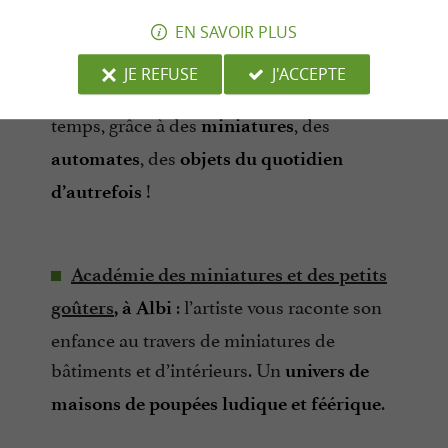
EN SAVOIR PLUS
: c’est une
Musée Le rêve du passé
, à Ronel
JE REFUSE
J'ACCEPTE
, au bon vieux
immersion dans la campagne
temps, grâce à des
, des
miniatures
, des
automates
objets du quotidien
!
d’autrefois
Académie des miniatures et des petits
: l’artiste vous raconte son
goûters
, à Albi
enfance au travers de miniatures de
bâtiments et d’intérieurs. Un
univers de
.
maisons de poupées ludique et féérique