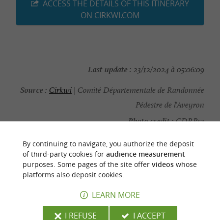
ACCESS THE DETAILS OF THIS ITINERARY
ON CIRKWI.COM
Last update :
23/12/2024 à 05:06:09
Source :
Cirkwi
| Comité Départementale de Randonnée
Pédestre de l'Aveyron
Photo credit :
CDRP12
By continuing to navigate, you authorize the deposit
of third-party cookies for
audience measurement
purposes. Some pages of the site offer
videos
whose
platforms also deposit cookies.
YOU WILL LIKE
ALSO
LEARN MORE
Discover
Accommodation
Eating & Drink
I REFUSE
I ACCEPT