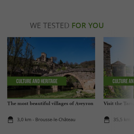
WE TESTED
FOR YOU
Culture and Heritage
Culture an
The most beautiful villages of Aveyron
Visit the Ta
3,0 km - Brousse-le-Château
35,5 km 