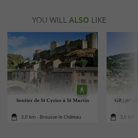
YOU WILL
ALSO
LIKE
Sentier de St Cyrice à St Martin
GR736® de
3,0 km - Brousse-le-Château
3,0 km -