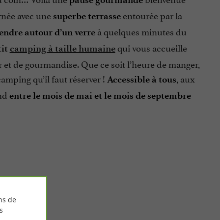
urnée avec une
entourée par la
superbe terrasse
à quelques minutes du
tendre autour d’un verre
qui vous accueille
tit
camping à taille humaine
ir et de gourmandise. Que ce soit l’heure de manger,
camping qu’il faut réserver !
, aux
Accessible à tous
end
entre le mois de mai et le mois de septembre
ns de
s