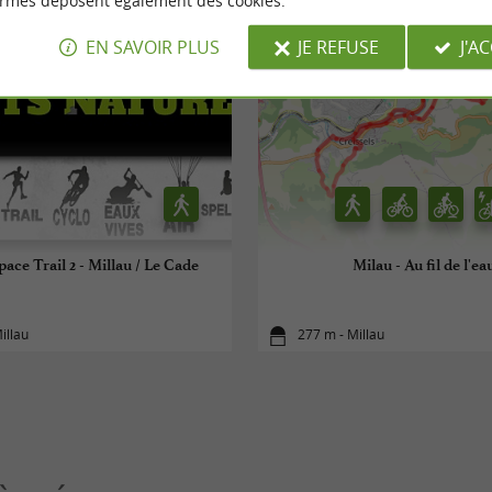
ormes déposent également des cookies.
EN SAVOIR PLUS
JE REFUSE
J'A
pace Trail 2 - Millau / Le Cade
Milau - Au fil de l'ea
illau
277 m - Millau