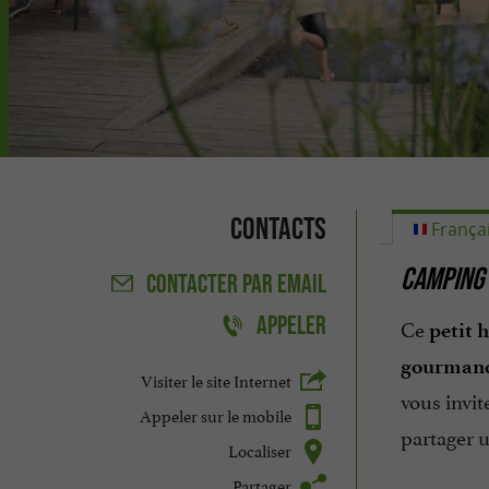
Contacts
França
CAMPING 
CONTACTER
PAR EMAIL
APPELER
Ce
petit 
gourman
Visiter le site Internet
vous invit
Appeler sur le mobile
partager 
Localiser
Partager