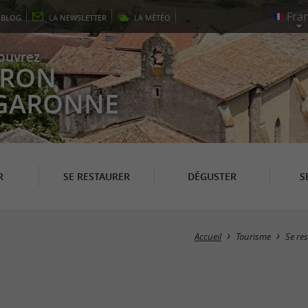
E
BLOG
LA
NEWSLETTER
LA
MÉTÉO
ouvrez
EYRON
 GARONNE
R
SE RESTAURER
DÉGUSTER
S
Accueil
Tourisme
Se re