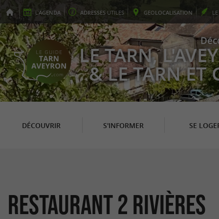
L'
AGENDA
ADRESSES
UTILES
GEO
LOCALISATION
L
Déc
LE TARN, L'AV
& LE TARN ET
DÉCOUVRIR
S'INFORMER
SE LOGE
Restaurant 2 Rivières