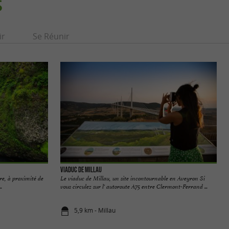
S
ir
Se Réunir
Viaduc de Millau
re, à proximité de
Le viaduc de Millau, un site incontournable en Aveyron Si
.
vous circulez sur l' autoroute A75 entre Clermont-Ferrand ...
5,9 km - Millau