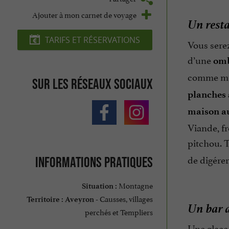
Ajouter à mon carnet de voyage
Un resta
TARIFS ET RÉSERVATIONS
Vous serez
d’une
omb
comme mus
Sur les réseaux sociaux
planches 
maison au
Viande, fr
pitchou. 
de digérer
Informations pratiques
Montagne
Situation :
Causses, villages
Territoire :
Aveyron -
Un bar a
perchés et Templiers
Une glace,