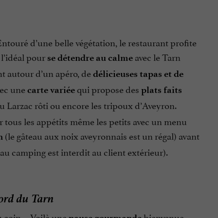
Entouré d’une belle végétation, le restaurant profite
 l’idéal pour
avec le Tarn
se détendre au calme
 autour d’un apéro, de
délicieuses tapas et de
avec une
qui propose des
carte variée
plats faits
u Larzac rôti ou encore les tripoux d’Aveyron.
our tous les appétits même les petits avec un menu
(le gâteau aux noix aveyronnais est un régal) avant
on
au camping est interdit au client extérieur).
bord du Tarn
du coin… Voilà une
bienvenue
pause gourmande