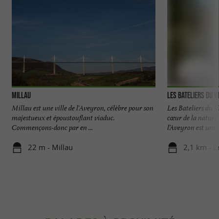
Millau
Les Bateliers du V
Millau est une ville de l'Aveyron, célèbre pour son
Les Bateliers du 
majestueux et époustouflant viaduc.
cœur de la nature 
Commençons-donc par en ...
l’Aveyron est une .
22 m - Millau
2,1 km - C