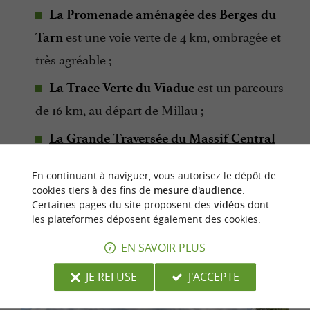
La Promenade aménagée des Berges du
est une voie verte de 4 km, ombragée et
Tarn
très agréable ;
est un parcours
La Trace Verte du Viaduc
de 16 km, au départ de Millau ;
La Grande Traversée du Massif Central
est un grand parcours pour VTT,
(GTMC)
En continuant à naviguer, vous autorisez le dépôt de
qui part de Millau et vous mène du Larzac
cookies tiers à des fins de
mesure d'audience
.
jusqu’à la Méditerranée. Dans le Tarn, vous
Certaines pages du site proposent des
vidéos
dont
les plateformes déposent également des cookies.
l’empruntez de Millau à la Couvertoirade.
EN SAVOIR PLUS
JE REFUSE
J'ACCEPTE