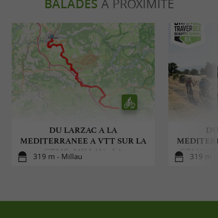
BALADES
À PROXIMITÉ
DU LARZAC A LA
DU
MEDITERRANEE A VTT SUR LA
MEDITERR
GTMC: MILLAU - LA
GTMC: I
319 m - Millau
319 m - 
COUVERTOIRADE