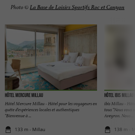
La Base de Loisirs Sportifs Roc et Canyon
Photo ©
Hôtel Mercure Millau
Hôtel Ibis Millau
Hôtel Mercure Millau - Hôtel pour les voyageurs en
ibis Millau - Hôt
quête d'expériences locales et authentiques
tous "Nous vous 
"Bienvenue à ...
Aveyron. Nous ...
133 m - Millau
138 m - M