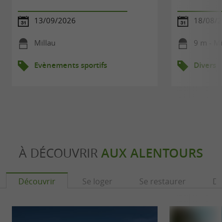
13/09/2026
18/08/
Millau
9 m - Mi
Evènements sportifs
Divers
À DÉCOUVRIR
AUX ALENTOURS
Découvrir
Se loger
Se restaurer
Dé