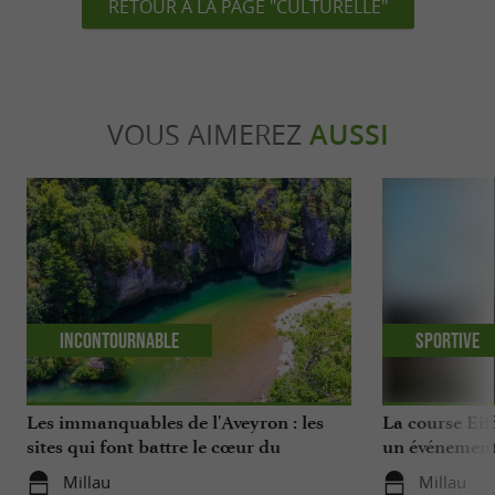
RETOUR À LA PAGE "CULTURELLE"
VOUS AIMEREZ
AUSSI
Incontournable
Sportive
Les immanquables de l'Aveyron : les
La course Eif
sites qui font battre le cœur du
un événement
département
Aveyron
Millau
Millau