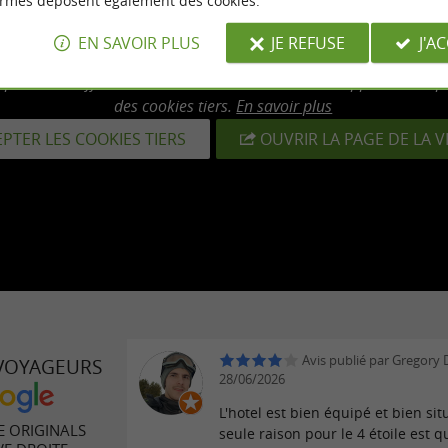
ormes déposent également des cookies.
EN SAVOIR PLUS
JE REFUSE
J'A
mpossible d'afficher cette vidéo car vous vous êtes opposé au dép
des cookies tiers.
En savoir plus
PTER LES COOKIES TIERS
OUVRIR LA PAGE DE LA 
Avis publié par Gregory D
 VOYAGEURS
28/06/2026
L'hotel est bien équipé et bien sit
E ORIGINALS
seule raison pour le 4 étoile est 