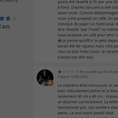
VE DROITE
avons été réveillé à 7h par une té
à fond. D'après l'accueil la télé s'
toute seule. Comme dédommageme
nous a été proposé un café. Un p
ironique de payer un hotel pour d
 avis
être réveillé "par l'hotel" lui mêm
nous propose un café pour tenir l
😂 Je pense qu'offrir le petit deje
aurait été de rigueur mais c'est pa
c'est un bon hotel sinon. Je rec
(cassez vos télé svp)
Avis publié par Xan Xosé
Vilela le 13/06/2026
La chambre était minuscule, la sal
bain ridiculement petite et la do
seulement 40 cm x 40 cm ; imposs
se doucher correctement. La télév
fonctionnait pas. Les oreillers éta
petits. Le seul point positif était