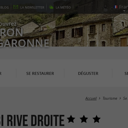
E
BLOG
LA
NEWSLETTER
LA
MÉTÉO
ouvrez
EYRON
 GARONNE
R
SE RESTAURER
DÉGUSTER
S
Accueil
Tourisme
Se 
i Rive Droite