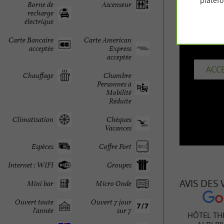
platef
Borne de
Ascenseur
recharge
électrique
Carte Bancaire
Carte American
I
acceptée
Express
acceptée
ACCE
Chauffage
Chambre
Personnes à
Mobilité
Réduite
Climatisation
Chèques
Vacances
Espèces
Coffre Fort
Internet : WIFI
Groupes
AVIS DES
Mini bar
Micro Onde
Ouvert toute
Ouvert 7 jour
l'année
sur 7
HÔTEL TH