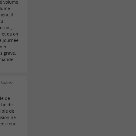
lé volume
allume
nt, il
eu
ormir,
e et qu'on
a journée
uner
s grave,
ommande
 Suárez
le de
uche de
ible de
ision ne
ient tout