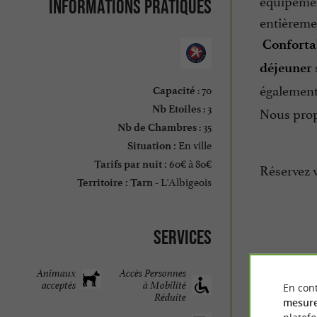
équipemen
Informations pratiques
entièreme
Confortab
déjeuner
également 
: 70
Capacité
: 3
Nous propo
Nb Etoiles
: 35
Nb de Chambres
En ville
Situation :
60€ à 80€
Tarifs par nuit :
Réservez v
L'Albigeois
Territoire :
Tarn -
Services
Animaux
Accès Personnes
acceptés
à Mobilité
En cont
Réduite
mesure