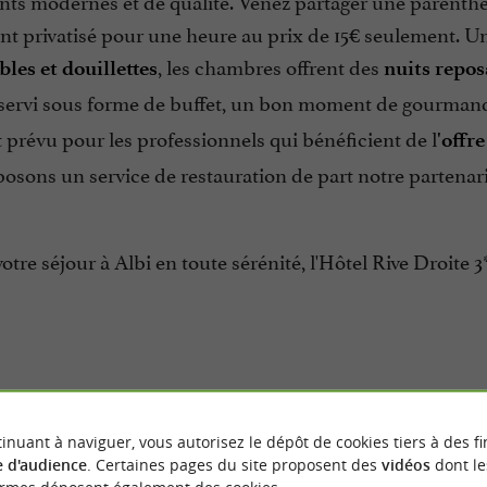
ts modernes et de qualité. Venez partager une parenthè
nt privatisé pour une heure au prix de 15€ seulement. U
, les chambres offrent des
les et douillettes
nuits repos
servi sous forme de buffet, un bon moment de gourmandise 
prévu pour les professionnels qui bénéficient de l
'offr
sons un service de restauration de part notre partenaria
otre séjour à Albi en toute sérénité, l'Hôtel Rive Droite 3*
inuant à naviguer, vous autorisez le dépôt de cookies tiers à des fi
 d'audience
. Certaines pages du site proposent des
vidéos
dont le