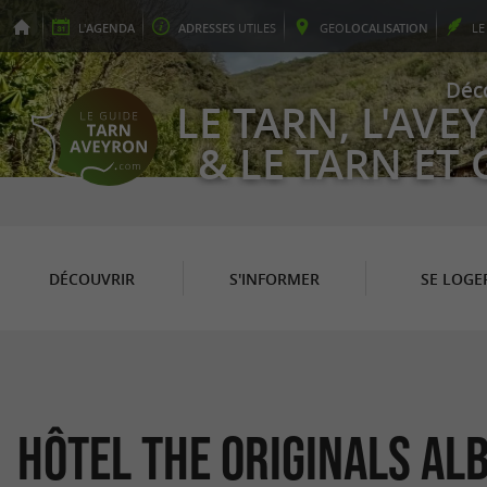
L'
AGENDA
ADRESSES
UTILES
GEO
LOCALISATION
L
Déc
LE TARN, L'AV
& LE TARN ET
DÉCOUVRIR
S'INFORMER
SE LOGE
Hôtel The Originals Alb