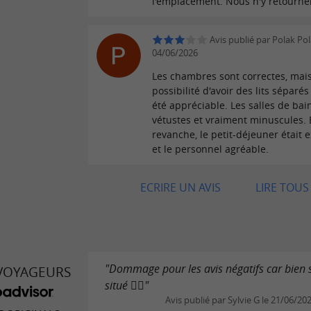
l'emplacement. Nous n'y retourne
Avis publié par Polak Pol
04/06/2026
Les chambres sont correctes, mais
possibilité d'avoir des lits séparés
été appréciable. Les salles de bai
vétustes et vraiment minuscules.
revanche, le petit-déjeuner était e
et le personnel agréable.
ECRIRE UN AVIS
LIRE TOUS 
"Dommage pour les avis négatifs car bien 
 VOYAGEURS
situé 🤷‍♀️"
Avis publié par Sylvie G le 21/06/20