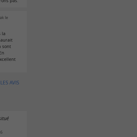
rons pas.
ak le
 la
 aurait
n sont
 En
xcellent
LES AVIS
situé
26