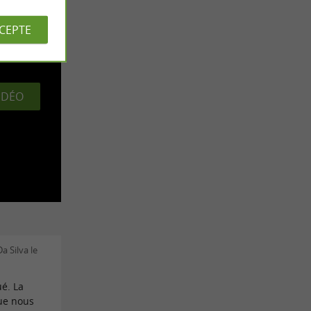
CCEPTE
ôt
VIDÉO
a Silva le
ué. La
que nous