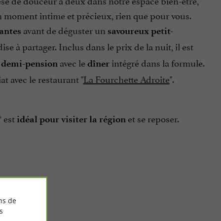
se de douceur à deux dans notre espace bien-être,
n moment intime et précieux, rien que pour vous.
avant de déguster un
antes
savoureux petit-
à partager. Inclus dans le prix de la nuit, il est
avec le
intégré dans la formule.
e demi-pension
dîner
t avec le restaurant "
La Fourchette Adroite
".
 est
et se reposer.
idéal pour visiter la région
ns de
s