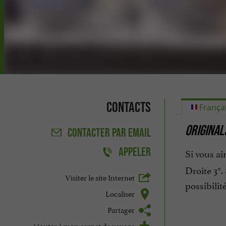
Contacts
França
ORIGINAL
CONTACTER
PAR EMAIL
APPELER
Si vous ai
Droite 3*.
Visiter le site Internet
possibilit
Localiser
Partager
Ajouter à mon carnet de voyage