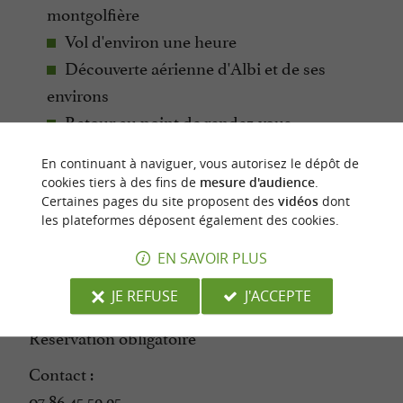
montgolfière
Vol d'environ une heure
Découverte aérienne d'Albi et de ses
environs
Retour au point de rendez-vous
Remise d'un certificat de vol
En continuant à naviguer, vous autorisez le dépôt de
Période :
cookies tiers à des fins de
mesure d'audience
.
Certaines pages du site proposent des
vidéos
dont
Vols proposés d'avril à octobre, selon les
les plateformes déposent également des cookies.
conditions météorologiques.
EN SAVOIR PLUS
Lieu de rendez-vous :
JE REFUSE
J'ACCEPTE
Albi (Tarn)
Réservation obligatoire
Contact :
07 86 45 59 95