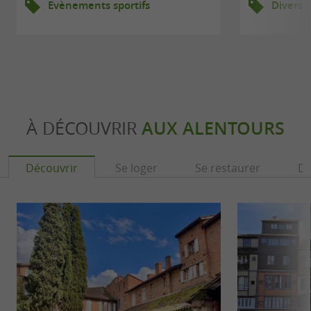
Evènements sportifs
Divers
À DÉCOUVRIR
AUX ALENTOURS
Découvrir
Se loger
Se restaurer
Dé