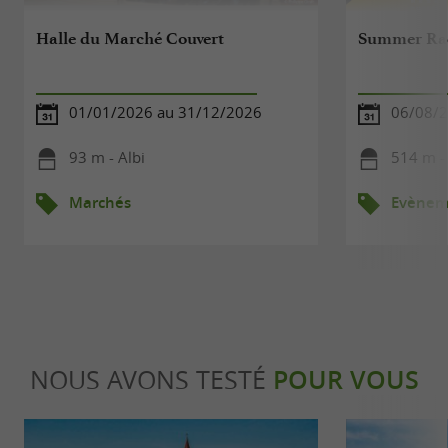
Halle du Marché Couvert
Summer Rac
01/01/2026 au 31/12/2026
06/08/2
93 m - Albi
514 m - 
Marchés
Evèneme
NOUS AVONS TESTÉ
POUR VOUS