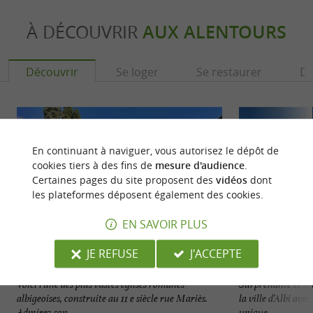
À DÉCOUVRIR
AUX ALENTOURS
Découvrir
Se loger
Se restaurer
Dé
En continuant à naviguer, vous autorisez le dépôt de
cookies tiers à des fins de
mesure d'audience
.
Certaines pages du site proposent des
vidéos
dont
les plateformes déposent également des cookies.
EN SAVOIR PLUS
JE REFUSE
J'ACCEPTE
Collégiale Saint-Salvi
Cathédrale Sainte-
Voici l’une des plus vastes églises romanes
Surprenante et imp
albigeoises, construite au 11 e siècle rue Mariès.
la ville d’Albi ave
Admirez son ...
unique ...