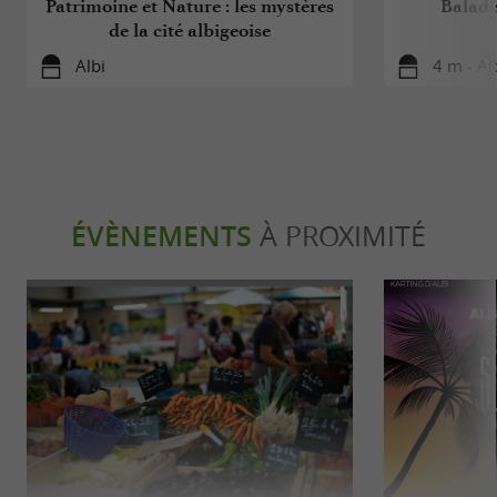
Patrimoine et Nature : les mystères
Balade
de la cité albigeoise
Albi
4 m - Al
ÉVÈNEMENTS
À PROXIMITÉ