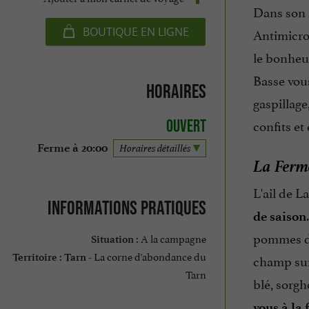
Dans son a
Antimicro
BOUTIQUE EN LIGNE
le bonheur
Basse vou
Horaires
gaspillage,
confits et
Ouvert
Ferme à 20:00
Horaires détaillés
La Ferme
L'ail de L
Informations pratiques
de saison
pommes de 
A la campagne
Situation :
La corne d'abondance du
champ su
Territoire :
Tarn -
Tarn
blé, sorgh
vous à la