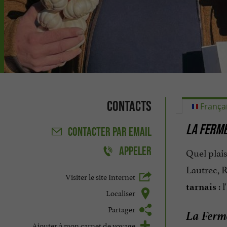
Contacts
França
LA FERME
CONTACTER
PAR EMAIL
APPELER
Quel plais
Lautrec, 
Visiter le site Internet
: 
tarnais
Localiser
Partager
La Ferme
Ajouter à mon carnet de voyage