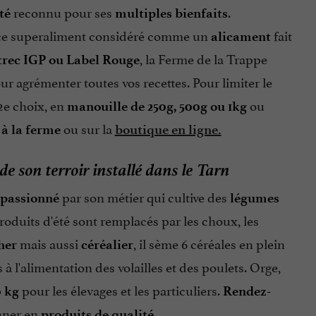
reconnu pour ses
.
té
multiples bienfaits
 ce superaliment considéré comme un
fait
alicament
, la Ferme de la Trappe
trec IGP ou Label Rouge
our agrémenter toutes vos recettes. Pour limiter le
2e choix, en
ou
manouille de 250g, 500g ou 1kg
ou sur la
 à la ferme
boutique en ligne.
de son terroir
installé dans le Tarn
par son métier qui cultive des
passionné
légumes
produits d'été sont remplacés par les choux, les
mais aussi
, il sème 6 céréales en plein
her
céréalier
à l'alimentation des volailles et des poulets. Orge,
pour les élevages et les particuliers.
0 kg
Rendez-
nner en
.
produits de qualité