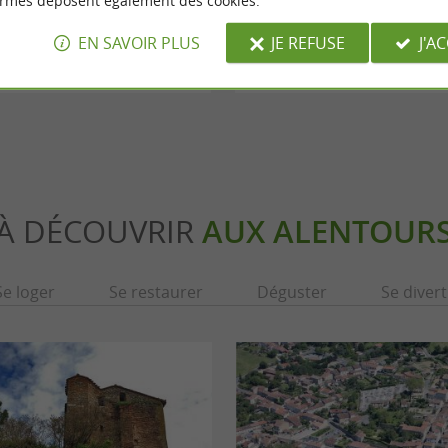
ormes déposent également des cookies.
entier de Saint-Sébastien
Sentier Patrimoine "Cœur de
EN SAVOIR PLUS
JE REFUSE
J'A
Vielmur-sur-Agout
7,6 km - Vielmur-sur-Agout
À DÉCOUVRIR
AUX ALENTOUR
Se loger
Se restaurer
Déguster
Se divert