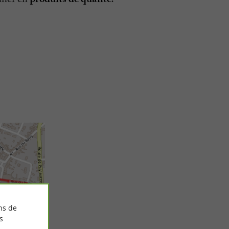
ns de
s