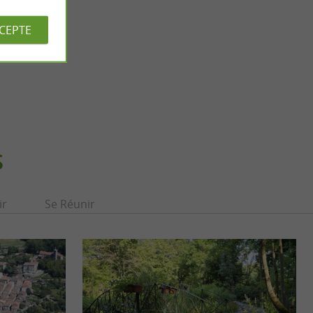
 village"
CCEPTE
S
ir
Se Réunir