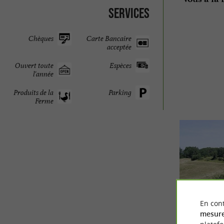
Services
Chèques
Carte Bancaire
acceptée
Ouvert toute
Espèces
l'année
Produits de la
Parking
Ferme
En cont
mesure