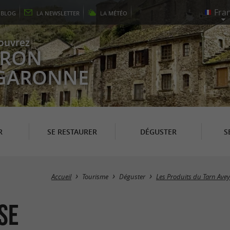
E
BLOG
LA
NEWSLETTER
LA
MÉTÉO
ouvrez
EYRON
 GARONNE
R
SE RESTAURER
DÉGUSTER
S
Accueil
Tourisme
Déguster
Les Produits du Tarn Ave
se