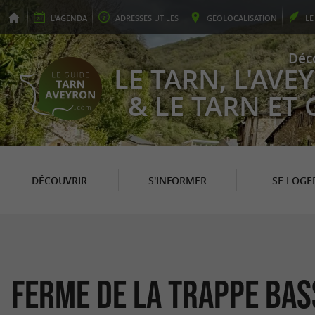
L'
AGENDA
ADRESSES
UTILES
GEO
LOCALISATION
L
Déc
LE TARN, L'AV
& LE TARN ET
DÉCOUVRIR
S'INFORMER
SE LOGE
Ferme de la Trappe Bas