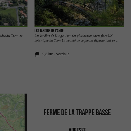
Les Jardins de L'Ange
ides du Tarn, ce
Les Jardins de l'Ange, l'un des plus beaux parcs floraUX
botanique du Tarn La beauté de ce jardin dépasse tout ce ...
9,8 km - Verdalle
FERME DE LA TRAPPE BASSE
ADRESSE