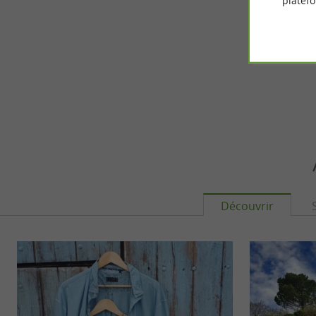
platef
Le s
5,9 km - 
Découvrir