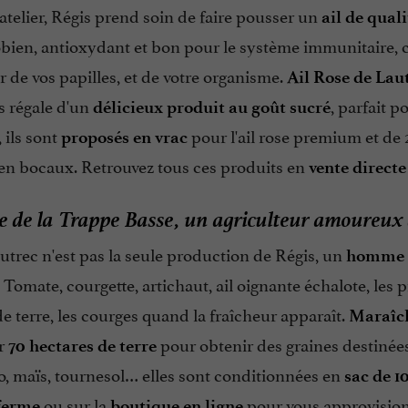
telier, Régis prend soin de faire pousser un
ail de quali
bien, antioxydant et bon pour le système immunitaire,
 de vos papilles, et de votre organisme.
Ail Rose de Lau
s régale d'un
, parfait p
délicieux produit au goût sucré
 ils sont
pour l'ail rose premium et de 
proposés en vrac
 en bocaux. Retrouvez tous ces produits en
vente directe
 de la Trappe Basse,
un agriculteur amoureux 
autrec n'est pas la seule production de Régis, un
homme 
. Tomate, courgette, artichaut, ail oignante échalote, les 
terre, les courges quand la fraîcheur apparaît.
Maraîc
r
pour obtenir des graines destinées 
70 hectares de terre
o, maïs, tournesol… elles sont conditionnées en
sac de 1
ou sur la
pour vous approvisio
 ferme
boutique en ligne