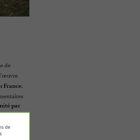
ue de
 l’œuvre
.
en France
émentaires
nité par
e mur de
ns de
s