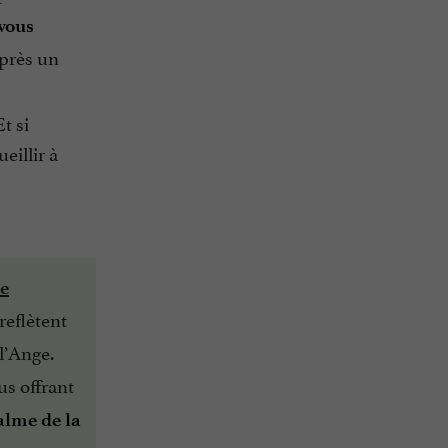
 vous
Après un
t si
eillir à
e
reflètent
 l’Ange.
ous offrant
alme de la