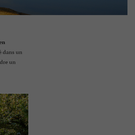
en
hé dans un
ndre un