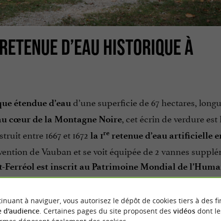
 RETENUE D’EAU HISTORIQUE À
d’une superficie de 67 hectares, long
que étendue d’eau
, cet écrin de verdure est
u cœur de la Montagne Noire
ruit entre 1667 et 1672
re
la 1
retenue d’eau artificielle 
rvention de Vauban et se voit équipée de 2 vannes suppl
t-Ferréol est inscrit au Patrimoine Mondial de l’Huma
nature qui découvrent les cascades, le parc à l’anglaise, l
inuant à naviguer, vous autorisez le dépôt de cookies tiers à des fi
 d'audience
. Certaines pages du site proposent des
vidéos
dont le