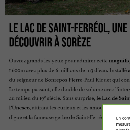
LE LAC DE SAINT-FERRÉOL, UNE
DÉCOUVRIR À SORÈZE
Ouvrez grands les yeux pour admirer cette
magnifi
1 600m avec plus de 6 millions de m3 d’eau. Installé
a
du seigneur de Bonrepos Pierre-Paul Riquet qui const
Le temps passant, elle double de volume avec l’inte
e
au milieu du 19
siècle. Sans surprise,
le Lac de Sain
, attirant les curieux et les amoureux de la 
l’Unesco
digue et la fameuse gerbe de Saint-Ferréol.
En cont
mesure