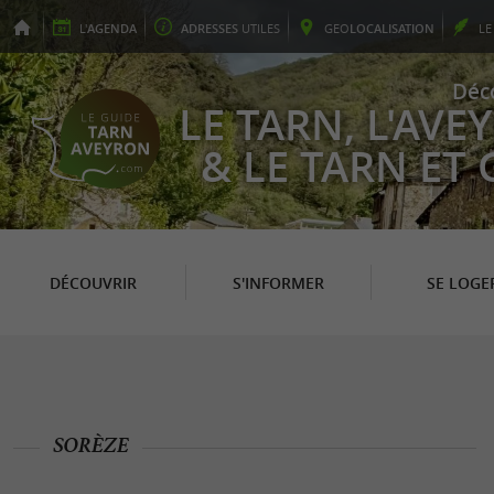
L'
AGENDA
ADRESSES
UTILES
GEO
LOCALISATION
L
Déc
LE TARN, L'AV
& LE TARN ET
DÉCOUVRIR
S'INFORMER
SE LOGE
SORÈZE