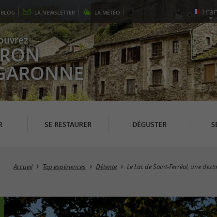
E
BLOG
LA
NEWSLETTER
LA
MÉTÉO
ouvrez
EYRON
 GARONNE
R
SE RESTAURER
DÉGUSTER
S
Accueil
Top expériences
Détente
Le Lac de Saint-Ferréol, une des