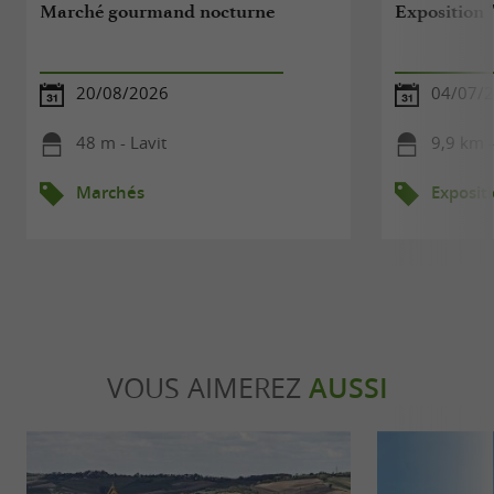
Marché gourmand nocturne
Exposition 
20/08/2026
04/07/2
48 m - Lavit
9,9 km 
Marchés
Exposit
VOUS AIMEREZ
AUSSI