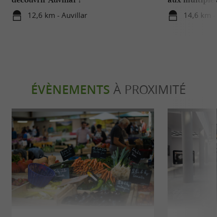
12,6 km - Auvillar
14,6 km -
ÉVÈNEMENTS
À PROXIMITÉ