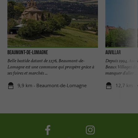
Beaumont-de-Lomagne
Auvillar
Belle bastide datant de 1276, Beaumont-de-
Depuis 1994, Auvill
Lomagne est une commune qui prospère grâce à
Beaux Villages de 
ses foires et marchés ...
manquer d'aller ...
9,9 km - Beaumont-de-Lomagne
12,7 km - 