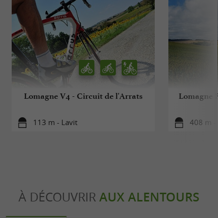
Lomagne V4 - Circuit de l'Arrats
Lomagne PR
113 m - Lavit
408 m - 
À DÉCOUVRIR
AUX ALENTOURS