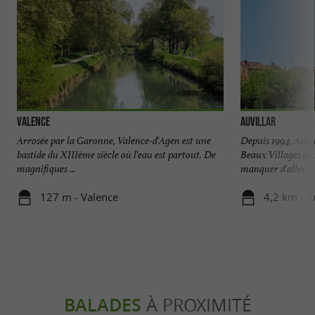
Valence
Auvillar
Arrosée par la Garonne, Valence-d'Agen est une
Depuis 1994, Auvill
bastide du XIIIème siècle où l'eau est partout. De
Beaux Villages de 
magnifiques ...
manquer d'aller ...
127 m - Valence
4,2 km - A
BALADES
À PROXIMITÉ