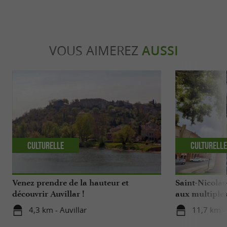
VOUS AIMEREZ
AUSSI
Culturelle
Culturell
Venez prendre de la hauteur et
Saint-Nicolas
découvrir Auvillar !
aux multiples
4,3 km - Auvillar
11,7 km -