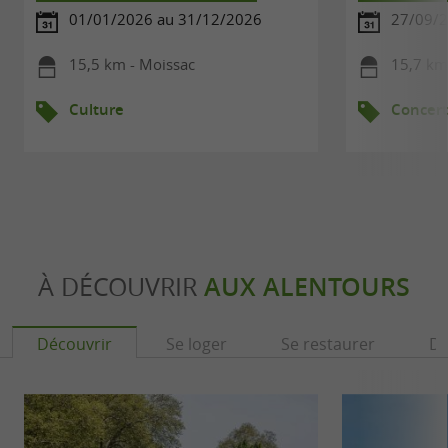
01/01/2026 au 31/12/2026
27/09/
15,5 km - Moissac
15,7 km
Culture
Concert
À DÉCOUVRIR
AUX ALENTOURS
Découvrir
Se loger
Se restaurer
Dé