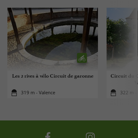
Les 2 rives à vélo Circuit de garonne
Circuit du 
V
319 m - Valence
322 m -