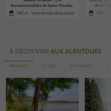
Incontournables de Saint-Nicolas-
de la Gr
de-la-Grave
560 m - Saint-Nicolas-de-la-Grave
560 m - 
À DÉCOUVRIR
AUX ALENTOURS
Découvrir
Se loger
Se restaurer
Dé