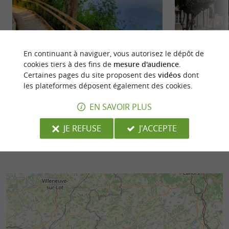
Plan d'eau de Saint-Nicolas-de-la-Grave
Saint-Nicolas de 
En continuant à naviguer, vous autorisez le dépôt de
Le Plan d'eau de Saint-Nicolas-de-la-Grave est
Saint-Nicolas de l
cookies tiers à des fins de
mesure d'audience
.
une base de loisirs, à la confluence du Tarn et de la
Tarn-et-Garonne.
Certaines pages du site proposent des
vidéos
dont
Garonne. ...
position ...
les plateformes déposent également des cookies.
Saint-Nicolas-de-la-Grave
532 m - Sa
EN SAVOIR PLUS
JE REFUSE
J'ACCEPTE