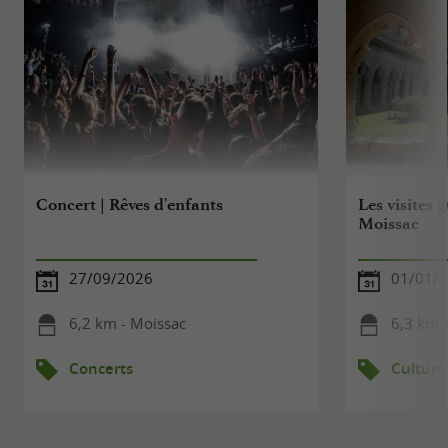
Concert | Rêves d'enfants
Les visites 
Moissac
27/09/2026
01/01/2
6,2 km - Moissac
6,3 km 
Concerts
Culture