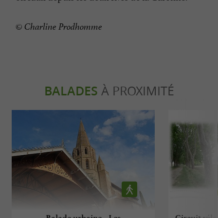
© Charline Prodhomme
BALADES
À PROXIMITÉ
Balade urbaine - Les
Circuit vél