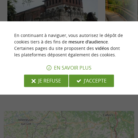
Moissac
Plan d'eau de Sai
En continuant à naviguer, vous autorisez le dépôt de
cookies tiers à des fins de
mesure d'audience
.
Situé au nord de Castelsarrasin, Moissac est une
Le Plan d'eau de 
Certaines pages du site proposent des
vidéos
dont
ville qui se compose de 12500 habitants,
une base de loisirs
les plateformes déposent également des cookies.
dynamique et attractive. ...
Garonne. ...
EN SAVOIR PLUS
811 m - Moissac
5,9 km - S
JE REFUSE
J'ACCEPTE