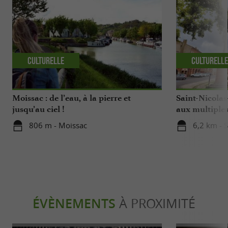
Culturelle
Culturell
Moissac : de l’eau, à la pierre et
Saint-Nicolas
jusqu’au ciel !
aux multiples
806 m - Moissac
6,2 km - S
ÉVÈNEMENTS
À PROXIMITÉ