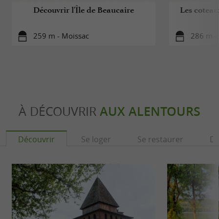
Découvrir l'Île de Beaucaire
Les cotea
259 m - Moissac
286 m -
À DÉCOUVRIR
AUX ALENTOURS
Découvrir
Se loger
Se restaurer
Dé