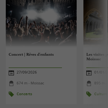
Concert | Rêves d'enfants
Les visites 
Moissac
27/09/2026
01/01/2
674 m - Moissac
895 m -
Concerts
Culture