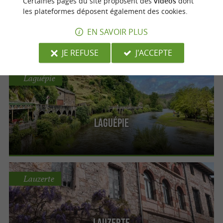
Certaines pages du site proposent des
vidéos
dont
les plateformes déposent également des cookies.
Lafrançaise
EN SAVOIR PLUS
JE REFUSE
J'ACCEPTE
Laguépie
Laguépie
Lauzerte
Lauzerte