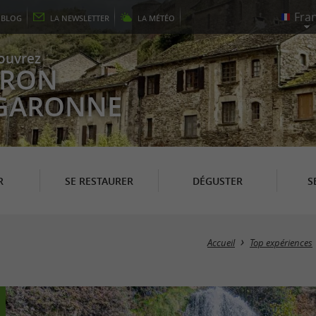
E
BLOG
LA
NEWSLETTER
LA
MÉTÉO
ouvrez
EYRON
 GARONNE
R
SE RESTAURER
DÉGUSTER
S
Accueil
Top expériences