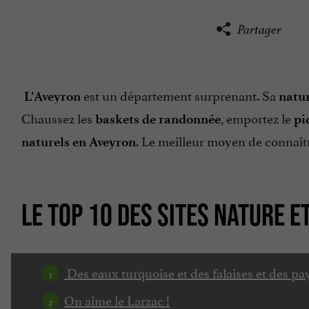
Partager
est un département surprenant. Sa
L’Aveyron
natu
Chaussez les
, emportez le
baskets de randonnée
pi
. Le meilleur moyen de connaît
naturels en Aveyron
LE TOP 10 DES SITES NATURE 
Des eaux turquoise et des falaises et des pa
On aime le Larzac !