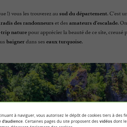
ue !) vous les trouverez au
. C’est u
sud du département
et des
. On
radis des randonneurs
amateurs d’escalade
pour apprécier la beauté de ce site, creusé p
-trip
nature
ous
dans ses
.
baigner
eaux turquoise
inuant à naviguer, vous autorisez le dépôt de cookies tiers à des fi
 d'audience
. Certaines pages du site proposent des
vidéos
dont le