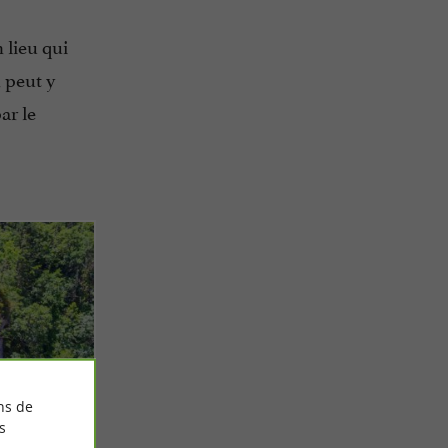
n lieu qui
 peut y
ar le
ns de
s