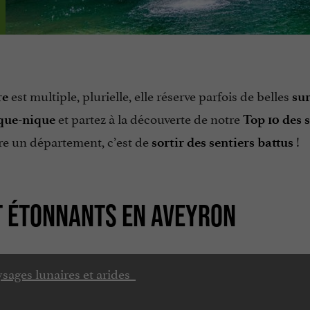
est multiple, plurielle, elle réserve parfois de belles
re
sur
et partez à la découverte de notre
que-nique
Top 10 des s
re un département, c’est de
!
sortir des sentiers battus
ET ÉTONNANTS EN AVEYRON
ysages lunaires et arides