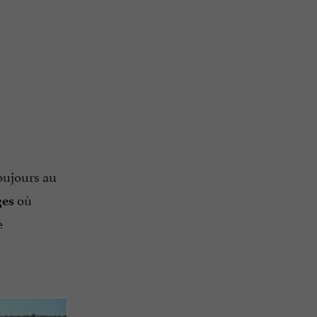
oujours au
où
ges
e