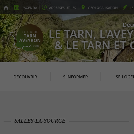
L'
AGENDA
ADRESSES
UTILES
GEO
LOCALISATION
L
Déc
LE TARN, L'AV
& LE TARN ET
DÉCOUVRIR
S'INFORMER
SE LOGE
SALLES-LA-SOURCE