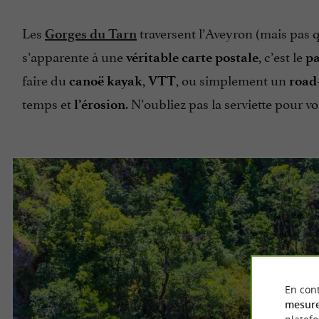
Les
traversent l’Aveyron (mais pas q
Gorges du Tarn
s’apparente à une
, c’est le
véritable carte postale
pa
faire du
,
, ou simplement un
canoë kayak
VTT
road
temps et
. N’oubliez pas la serviette pour v
l’érosion
En cont
mesure