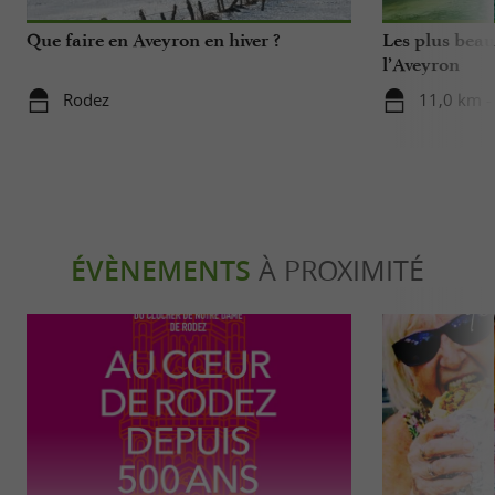
Que faire en Aveyron en hiver ?
Les plus beau
l’Aveyron
Rodez
11,0 km - 
ÉVÈNEMENTS
À PROXIMITÉ