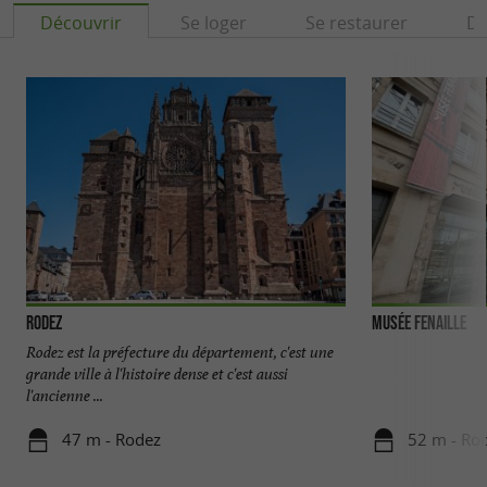
Découvrir
Se loger
Se restaurer
Dé
Rodez
Musée Fenaille
Rodez est la préfecture du département, c'est une
grande ville à l'histoire dense et c'est aussi
l'ancienne ...
47 m - Rodez
52 m - Ro