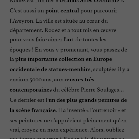
Grands Sites Occitanie
C’est aussi un
pour parcourir
point central
l’Aveyron. La ville est située au cœur du
département. Rodez et a tout mis en œuvre
pour vous faire aimer l’
de toutes les
art
époques ! En vous y promenant, vous passez de
la
plus importante collection en Europe
, sculptées il y a
occidentale de statues-menhirs
environ 5000 ans, aux
œuvres très
du célèbre Pierre Soulages…
contemporaines
Ce dernier est l’
un des plus grands peintres de
. Il a inventé « l’outrenoir » et
la scène française
ses peintures ne s’apprécient pleinement qu’en
vrai, croyez-en mon expérience. Alors, oubliez
vos écrans et partez à Rodez à la découverte de