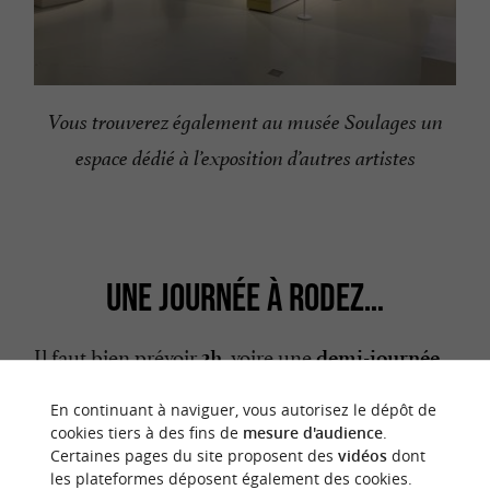
Vous trouverez également au musée Soulages un
espace dédié à l’exposition d’autres artistes
UNE JOURNÉE À RODEZ…
Il faut bien prévoir
voire une
,
2h,
demi-journée
pour les connaisseurs, afin d’apprécier le
musée
En continuant à naviguer, vous autorisez le dépôt de
.
Soulages
cookies tiers à des fins de
mesure d'audience
.
Certaines pages du site proposent des
vidéos
dont
les plateformes déposent également des cookies.