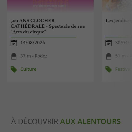
500 ANS CLOCHER
Les Jeudisco
CATHÉDRALE - Spectacle de rue
"Arts du cirque"
14/08/2026
30/04/2
37 m - Rodez
51 m - 
Culture
Festival
À DÉCOUVRIR
AUX ALENTOURS