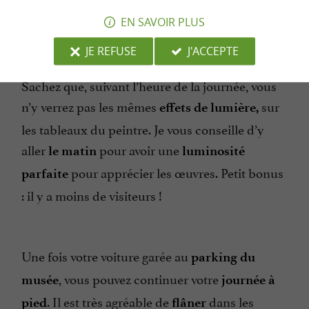
EN SAVOIR PLUS
JE REFUSE
J'ACCEPTE
Sachez que, suivant l’heure de la journée, vous
n’y verrez pas les mêmes
sur
effets de lumière,
les tableaux du peintre. Je vous conseille d’y
aller
pour avoir une
le matin
luminosité
pour apprécier les œuvres. Petit bonus
parfaite
: il y a moins de visiteurs !
Une fois votre voiture garée au
parking du
, vous pouvez continuer votre
musée
journée à
. Il est très agréable de
dans les
pied
flâner