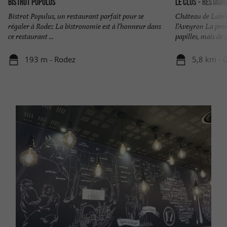
Bistrot Populus
Le Clos - Restaur
Bistrot Populus, un restaurant parfait pour se
Château de Labro
régaler à Rodez La bistronomie est à l'honneur dans
l’Aveyron La prem
ce restaurant ...
papilles, mais de ..
193 m - Rodez
5,8 km - 