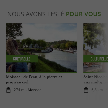
NOUS AVONS TESTÉ
POUR VOUS
Culturelle
Culturell
Moissac : de l’eau, à la pierre et
Saint-Nicolas
jusqu’au ciel !
aux multiples
274 m - Moissac
6,8 km - S