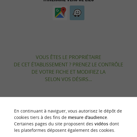
VOUS ÊTES LE PROPRIÉTAIRE
DE CET ÉTABLISSEMENT ? PRENEZ LE CONTRÔLE
DE VOTRE FICHE ET MODIFIEZ LA
SELON VOS DÉSIRS...
À DÉCOUVRIR
AUX ALENTOURS
En continuant à naviguer, vous autorisez le dépôt de
cookies tiers à des fins de
mesure d'audience
.
Certaines pages du site proposent des
vidéos
dont
Découvrir
Se loger
Se restaurer
Dé
les plateformes déposent également des cookies.