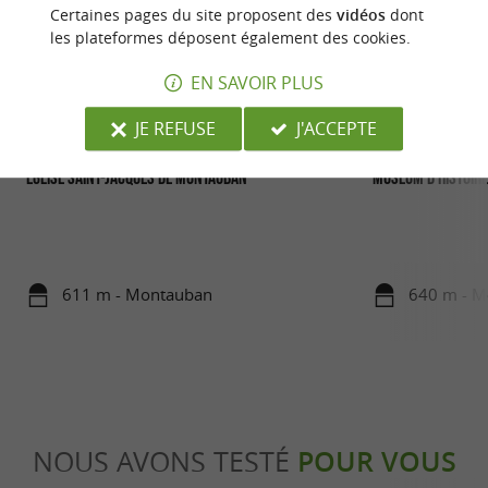
Certaines pages du site proposent des
vidéos
dont
les plateformes déposent également des cookies.
EN SAVOIR PLUS
JE REFUSE
J'ACCEPTE
Église Saint-Jacques de Montauban
Muséum d'Histoire
611 m - Montauban
640 m - M
NOUS AVONS TESTÉ
POUR VOUS