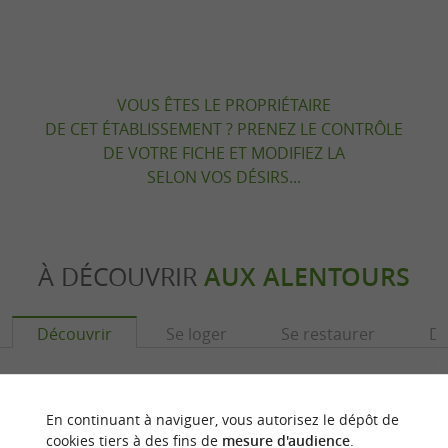
VOUS ÊTES LE PROPRIÉTAIRE
DE CET ÉTABLISSEMENT ? PRENEZ LE CONTRÔLE
DE VOTRE FICHE ET MODIFIEZ LA
SELON VOS DÉSIRS...
À DÉCOUVRIR
AUX ALENTOURS
Découvrir
Se loger
Se restaurer
Dé
En continuant à naviguer, vous autorisez le dépôt de
cookies tiers à des fins de
mesure d'audience
.