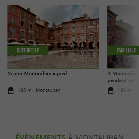
Culturelle
Familiale
Visiter Montauban à pied
À Montauban,
pendant notr
193 m - Montauban
193 m - 
ÉVÈNEMENTS
À MONTAUBAN