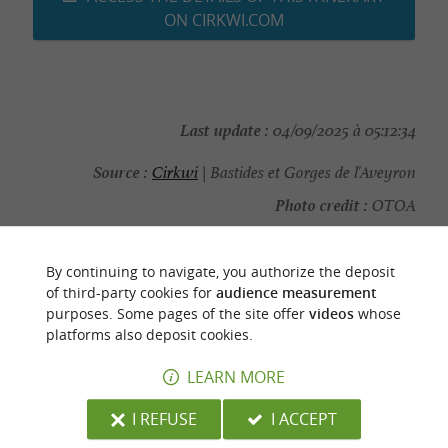
ON CIRKWI.COM
Last update :
04/09/2025 à 05:12:34
Source :
Cirkwi
| Bastides et Gorges de l'Aveyron
Photo credit :
OTOA
By continuing to navigate, you authorize the deposit
of third-party cookies for
audience measurement
purposes. Some pages of the site offer
videos
whose
YOU WILL LIKE
ALSO
platforms also deposit cookies.
LEARN MORE
Discover
Accommodation
Eating & Drink
I REFUSE
I ACCEPT