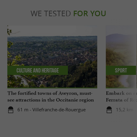
WE TESTED
FOR YOU
Culture and Heritage
Sport
The fortified towns of Aveyron, must-
Embark on an
see attractions in the Occitanie region
Ferrata of Ro
61 m - Villefranche-de-Rouergue
15,2 km -