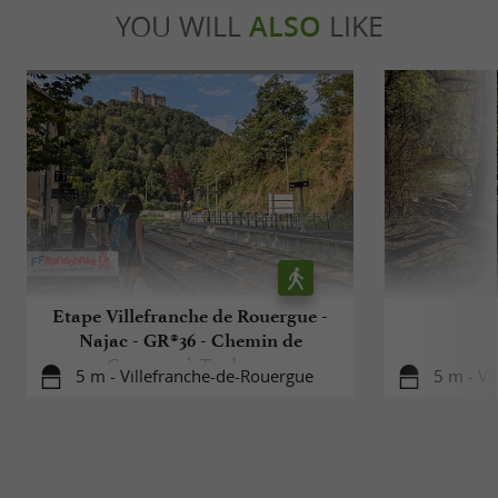
YOU WILL
ALSO
LIKE
Etape Villefranche de Rouergue -
Najac - GR®36 - Chemin de
Conques à Toulouse
5 m - Villefranche-de-Rouergue
5 m - Vi