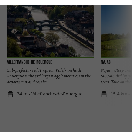
Villefranche-de-Rouergue
Najac
Sub-prefecture of Aveyron, Villefranche de
Najac... Steep and 
Rouergue is the 3rd largest agglomeration in the
Surrounded by gre
department and can be ...
trees. Take on the .
34 m - Villefranche-de-Rouergue
15,4 km - 