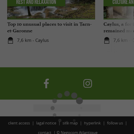
Rest and relaxation
Culture an
Top 10 unusual places to visit in Tarn-
Caylus, a fort
et-Garonne
remained med
7,6 km - Caylus
7,6 km - 
client access
lagal notice
site map
hyperlink
follow us
contact
©
Negocom Atlantique