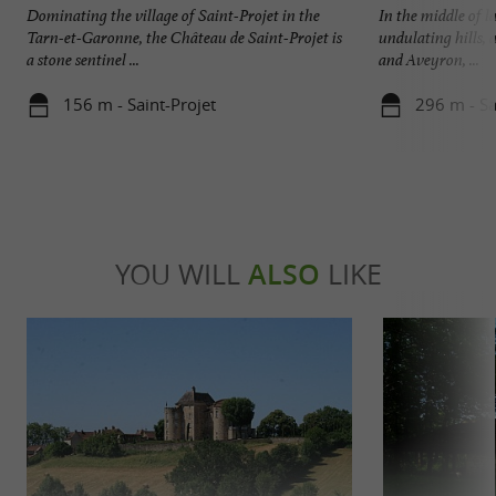
Dominating the village of Saint-Projet in the
In the middle of 
Tarn-et-Garonne, the Château de Saint-Projet is
undulating hills, 
a stone sentinel ...
and Aveyron, ...
156 m - Saint-Projet
296 m - Sa
YOU WILL
ALSO
LIKE