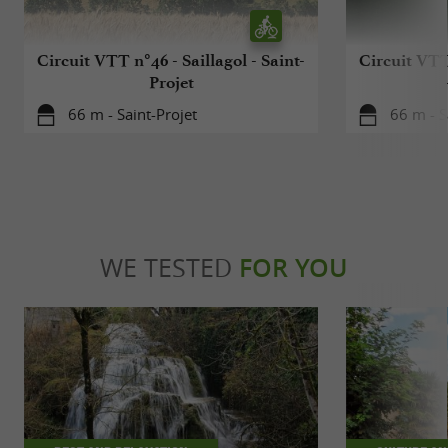
Circuit VTT n°46 - Saillagol - Saint-
Circuit VTT
Projet
66 m - Saint-Projet
66 m - S
WE TESTED
FOR YOU