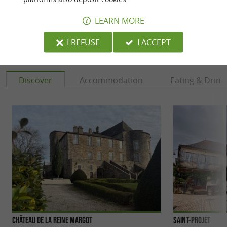
LEARN MORE
I REFUSE
I ACCEPT
YOU WILL LIKE
ALSO
Discover
Accommodation
Eating & Drink
Château de la Reine Margot
Saint-Projet