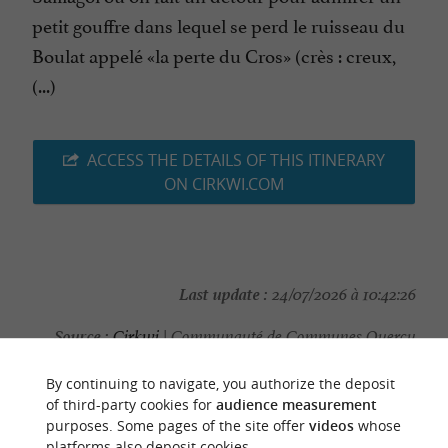
petit gouffre dans lequel se perd le ruisseau du
Boulat appelé «la perte du Cros» (crès : creux,
(...)
ACCESS THE DETAILS OF THIS ITINERARY
ON CIRKWI.COM
Last update :
24/07/2026 à 10:42:26
Source :
Cirkwi
| Communauté de Communes Quercy
Rouergue et Gorges de l'Aveyron
By continuing to navigate, you authorize the deposit
Photo credit :
@Cirkwi - Communauté de Communes
of third-party cookies for
audience measurement
purposes. Some pages of the site offer
videos
whose
Quercy Rouergue et Gorges de l'Aveyron
platforms also deposit cookies.