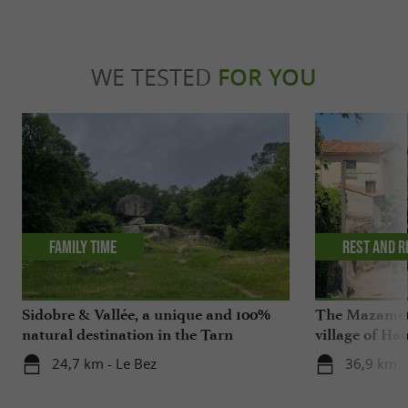
WE TESTED
FOR YOU
Family time
Rest and r
Sidobre & Vallée, a unique and 100%
The Mazamet 
natural destination in the Tarn
village of Ha
24,7 km - Le Bez
36,9 km 