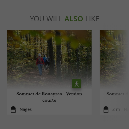
YOU WILL
ALSO
LIKE
Sommet de Rouayras - Version
Sommet du
courte
Nages
2 m - N