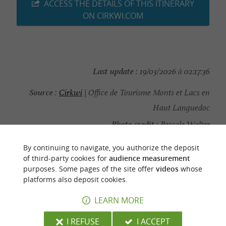
ACCESS THE DETAILS OF THIS ITINERARY
ON CIRKWI.COM
Last update :
19/03/2026 à 02:17:36
Source :
Cirkwi
| Office de Tourisme Monts et Lacs en
Haut Languedoc
Photo credit :
Pascale Walter
By continuing to navigate, you authorize the deposit
of third-party cookies for
audience measurement
purposes. Some pages of the site offer
videos
whose
platforms also deposit cookies.
YOU WILL LIKE
ALSO
LEARN MORE
Discover
Accommodation
Eating & Drink
I REFUSE
I ACCEPT