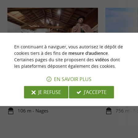
En continuant à naviguer, vous autorisez le dépôt de
cookies tiers à des fins de
mesure d'audience
.
Certaines pages du site proposent des
vidéos
dont
les plateformes déposent également des cookies.
Musée de la vie paysanne en Haut Languedoc
Lac du Laouzas
EN SAVOIR PLUS
Le Musée de la Vie Paysanne en Haut-Languedoc,
Le Lac de Laouzas e
JE REFUSE
J'ACCEPTE
un patrimoine à découvrir à Nages Petits et
Vèbre, au cœur de
grands vont adorer ...
Tarn. Un sentier ..
106 m - Nages
756 m - N