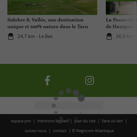
Sidobre & Vallée, une destination
La Passerelle
unique et 100% nature dans le Tarn
de Hautpoul 
24,7 km - Le Bez
36,9 km 
espace pro
mentions légales
plan du site
faire un lien
suivez-nous
contact
©
Negocom Atlantique