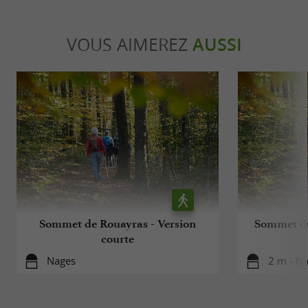
VOUS AIMEREZ
AUSSI
Sommet de Rouayras - Version
Sommet du
courte
Nages
2 m - N