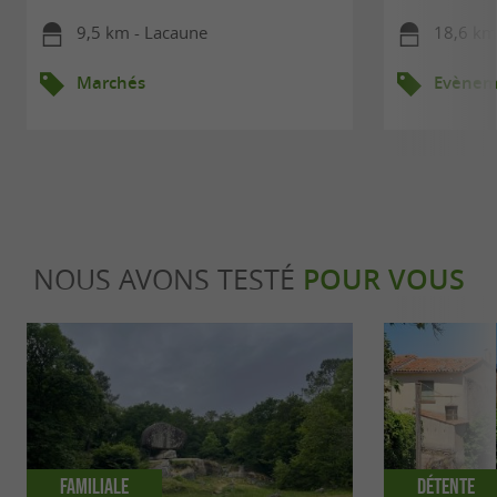
9,5 km - Lacaune
18,6 km
Marchés
Evèneme
NOUS AVONS TESTÉ
POUR VOUS
Familiale
Détente