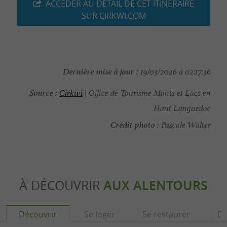
ACCÉDER AU DÉTAIL DE CET ITINÉRAIRE
SUR CIRKWI.COM
Dernière mise à jour :
19/03/2026 à 02:17:36
Source :
Cirkwi
| Office de Tourisme Monts et Lacs en
Haut Languedoc
Crédit photo :
Pascale Walter
À DÉCOUVRIR
AUX ALENTOURS
Découvrir
Se loger
Se restaurer
Dé