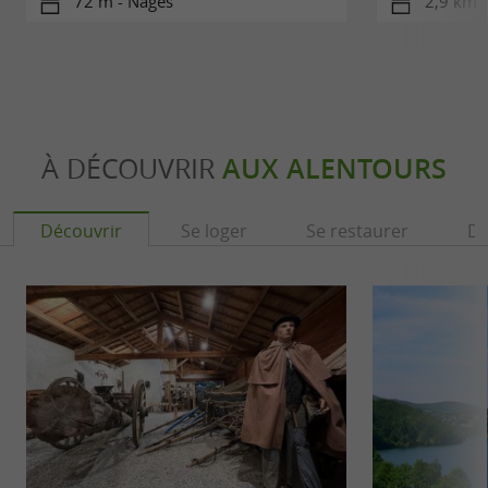
72 m - Nages
2,9 km 
À DÉCOUVRIR
AUX ALENTOURS
Découvrir
Se loger
Se restaurer
Dé