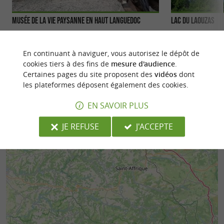
Musée de la vie paysanne en Haut Languedoc
Lac du Laouzas
Le Musée de la Vie Paysanne en Haut-Languedoc,
Le Lac de Laouzas e
un patrimoine à découvrir à Nages Petits et
Vèbre, au cœur de
En continuant à naviguer, vous autorisez le dépôt de
grands vont adorer ...
Tarn. Un sentier ..
cookies tiers à des fins de
mesure d'audience
.
Certaines pages du site proposent des
vidéos
dont
2,8 km - Nages
3,6 km - 
les plateformes déposent également des cookies.
EN SAVOIR PLUS
JE REFUSE
J'ACCEPTE