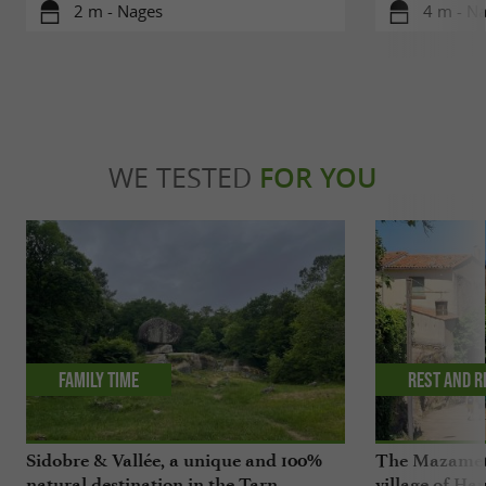
2 m - Nages
4 m - N
WE TESTED
FOR YOU
Family time
Rest and r
Sidobre & Vallée, a unique and 100%
The Mazamet 
natural destination in the Tarn
village of Ha