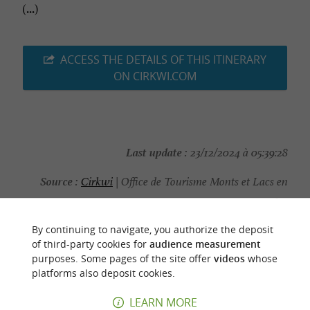
(...)
ACCESS THE DETAILS OF THIS ITINERARY
ON CIRKWI.COM
Last update :
23/12/2024 à 05:39:28
Source :
Cirkwi
| Office de Tourisme Monts et Lacs en
Haut Languedoc
Photo credit :
OTMLHL
By continuing to navigate, you authorize the deposit
of third-party cookies for
audience measurement
purposes. Some pages of the site offer
videos
whose
platforms also deposit cookies.
LEARN MORE
YOU WILL LIKE
ALSO