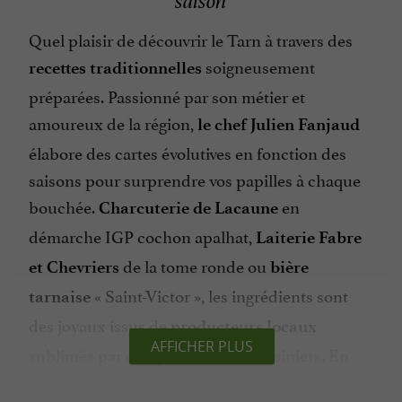
saison
Quel plaisir de découvrir le Tarn à travers des
soigneusement
recettes traditionnelles
préparées. Passionné par son métier et
amoureux de la région,
le chef Julien Fanjaud
élabore des cartes évolutives en fonction des
saisons pour surprendre vos papilles à chaque
bouchée.
en
Charcuterie de Lacaune
démarche IGP cochon apalhat,
Laiterie Fabre
de la tome ronde ou
et Chevriers
bière
« Saint-Victor », les ingrédients sont
tarnaise
des joyaux issus de
producteurs locaux
AFFICHER PLUS
sublimés par chaque geste des cuisiniers. En
menu ou à la carte, laissez-vous séduire par des