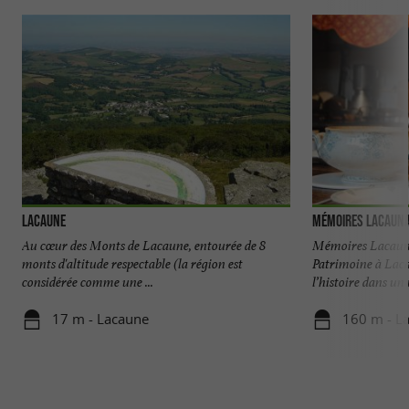
Lacaune
Mémoires Lacauna
Au cœur des Monts de Lacaune, entourée de 8
Mémoires Lacaunai
monts d'altitude respectable (la région est
Patrimoine à Lac
considérée comme une ...
l’histoire dans un 
17 m - Lacaune
160 m - L