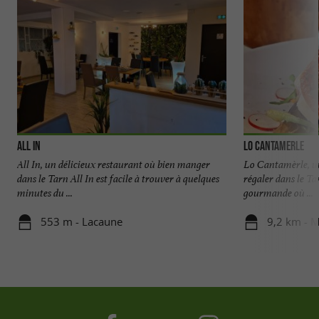
All In
Lo Cantamerle
All In, un délicieux restaurant où bien manger
Lo Cantamèrle, u
dans le Tarn All In est facile à trouver à quelques
régaler dans le Ta
minutes du ...
gourmande où ...
553 m - Lacaune
9,2 km - M