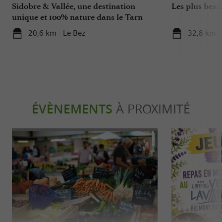
Sidobre & Vallée, une destination
Les plus beau
unique et 100% nature dans le Tarn
20,6 km - Le Bez
32,8 km -
ÉVÈNEMENTS
À PROXIMITÉ