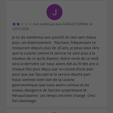
Quelle que soit
accueil chaleureux et souriant.
la saison, le restaurant vous réserve de belles
surprises en commençant par un
cadre
Avis publié par Julie FARGUES RAYNAL le
, en hiver comme en été. À la belle
privilégié
23/07/2026
saison, la
et la
jolie verrière
belle terrasse
Je lis de nombreux avis positifs et c’est tant mieux
pour cet établissement . Pourtant, fréquentant ce
sont très sollicitées, des espaces
ombragée
restaurant depuis plus de 20 ans, je peux vous dire
extérieurs qui n’ont rien à envier à la sublime
que la cuisine comme le service ne sont plus à la
hauteur de ce qu’ils étaient. Notre visite de ce midi
salle à manger. Lumineuse et élégante, elle est
sera la dernière car nous avons été au fil des ans à
parfaite pour déguster la cuisine du chef,
chaque fois plus déçus par la cuisine d’une part
entourée de tableaux peints façon 18e. Une fois
ainsi que par l’accueil et le service d’autre part.
Nous sommes bien loin de la cuisine
installé et votre menu commandé,
la Maître
gastronomique que nous avons connue et du
prend le relais pour
niveau d’exigence de l’ancien propriétaire M.
d’Hôtel Marine Alexandre
Renaud Jeanne. Les temps ont bien changé. C’est
vous présenter la carte des vins élaborée avec
fort dommage.
des
le plus souvent
crus de la région