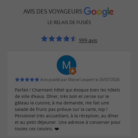
propositions variées aux saveurs du terroir
AVIS DES VOYAGEURS
comme le pavé de bœuf d’Aubrac et sa purée de
pois cassés au vin de Gaillac. Des
formules
LE RELAIS DE FUSIÈS
complètent à merveille
avec accord mets & vin
999 avis
votre dégustation avec des vins du coin, tandis
qu’un menu enfant permet aux plus petits de
s’initier à la gastronomie.
Vous êtes professionnel ? N’hésitez pas à le préciser,
Avis publié par Mariel Lespert le 26/07/2026
le service peut être rapide tout en conservant le
Parfait ! Charmant hôtel qui évoque bien les hôtels
caractère raffiné de l’établissement.
de ville d'eaux. Dîner, très bon et cerise sur le
gâteau la cuisine, à ma demande, me fait une
au
salade de fruits pas prévue sur la carte, top !
Des services haut de gamme
Personnel très accueillant, à la réception, au dîner
restaurant Le Relais de Fusiès
et au petit déjeuner. Une adresse à conserver pour
toutes ces raisons. ❤️
Vous serez conquis dès votre arrivée par un