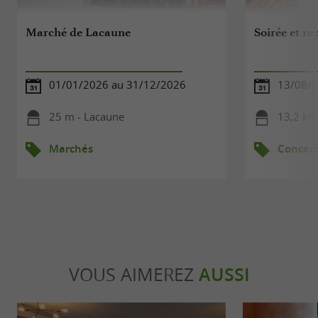
Marché de Lacaune
Soirée et r
01/01/2026 au 31/12/2026
13/08/
25 m - Lacaune
13,2 km
Marchés
Concert
VOUS AIMEREZ
AUSSI