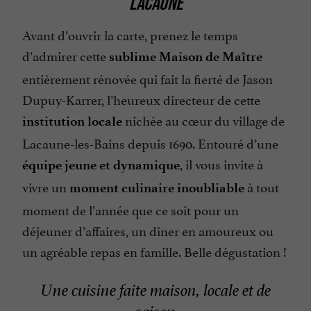
LACAUNE
Parle italien
Avant d’ouvrir la carte, prenez le temps
Piscine
d’admirer cette
sublime Maison de Maître
Plats cuisinés à emporter
entièrement rénovée qui fait la fierté de Jason
Salle de Séminaire
Dupuy-Karrer, l’heureux directeur de cette
Salon de Jardin
nichée au cœur du village de
institution locale
Spa
Lacaune-les-Bains depuis 1690. Entouré d’une
Terrasse
, il vous invite à
équipe jeune et dynamique
Téléphone
vivre un
à tout
moment culinaire inoubliable
Télévision : TV satellite
moment de l’année que ce soit pour un
déjeuner d’affaires, un dîner en amoureux ou
Vue sur la montagne
un agréable repas en famille. Belle dégustation !
Une cuisine faite maison, locale et de