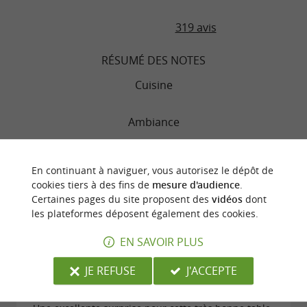
(heure d’arrivée), et le midi du mardi au
319 avis
dimanche de 12h à 13h30 voir 13h45 le samedi et
le dimanche (heure d’arrivée)
RÉSUMÉ DES NOTES
Cuisine
Téléchargements :
Ambiance
carte-2025.pdf
Service
En continuant à naviguer, vous autorisez le dépôt de
cookies tiers à des fins de
mesure d'audience
.
Qualité/prix
Certaines pages du site proposent des
vidéos
dont
les plateformes déposent également des cookies.
EN SAVOIR PLUS
"Excellent rapport qualité prix et cuisine raffinée"
JE REFUSE
J'ACCEPTE
Avis publié par FrequentFlier791137 (Pignan,
France) le 06/08/2026