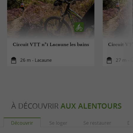
Circuit VTT n°1 Lacaune les bains
Circuit VT
26 m - Lacaune
27 m - 
À DÉCOUVRIR
AUX ALENTOURS
Découvrir
Se loger
Se restaurer
Dé