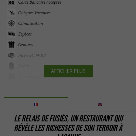
Carte Bancaire acceptée
Chèques Vacances
Climatisation
Espèces
Groupes
Internet : WIFI
Jardin
AFFICHER PLUS
Jeux pour enfants
Ouvert 7 jour sur 7
Ouvert toute l'année
Parking
LE RELAIS DE FUSIÈS,
UN RESTAURANT QUI
Parle anglais
RÉVÈLE LES RICHESSES DE SON TERROIR
À
Parle espagnol