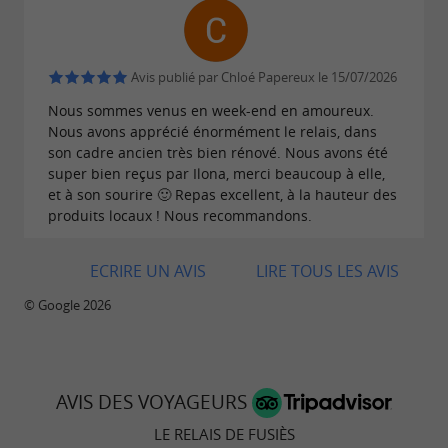
biologiques, une
composée de
très belle cave
plus de 200 références de vins et de spiritueux.
Le repas terminé, que diriez-vous de prendre
Avis publié par Chloé Papereux le 15/07/2026
votre café ou un digestif au
bar cosy avec
Nous sommes venus en week-end en amoureux.
?
Nous avons apprécié énormément le relais, dans
cheminée
son cadre ancien très bien rénové. Nous avons été
super bien reçus par Ilona, merci beaucoup à elle,
Le Relais de Fusiès, une étape
et à son sourire 🙂 Repas excellent, à la hauteur des
gastronomique incontournable dans le
produits locaux ! Nous recommandons.
Tarn.
ECRIRE UN AVIS
LIRE TOUS LES AVIS
Le petit plus
:
L’établissement est également un
© Google 2026
hôtel de 30 chambres
qui propose des soirées
étapes et un somptueux petit-déjeuner sous
forme de buffet.
AVIS DES VOYAGEURS
Horaires
: Le Relais de Fusiès est ouvert tous les
LE RELAIS DE FUSIÈS
soirs jusqu’au mois de novembre de 19h à 21h15