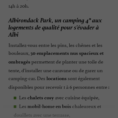
14h à 20h.
Piscine
Piscine chauffée
Albirondack Park, un camping 4* aux
Plats cuisinés à emporter
logements de qualité pour s'évader à
Albi
Restaurant
Salle de Jeux
Installez-vous entre les pins, les chênes et les
Salle de Séminaire
bouleaux,
50 emplacements nus spacieux et
permettent de planter une toile de
Sauna / Hammam
ombragés
tente, d'installer une caravane ou de garer un
Snack
camping-car. Des
sont également
locations
Spa
disponibles pour recevoir 1 à 6 personnes entre :
Station Service Camping-cars
Les
avec cuisine équipée,
Sèche Linge
chalets cosy
Les
chaleureux et
mobil-home en bois
Terrasse
douillets avec une terrasse,