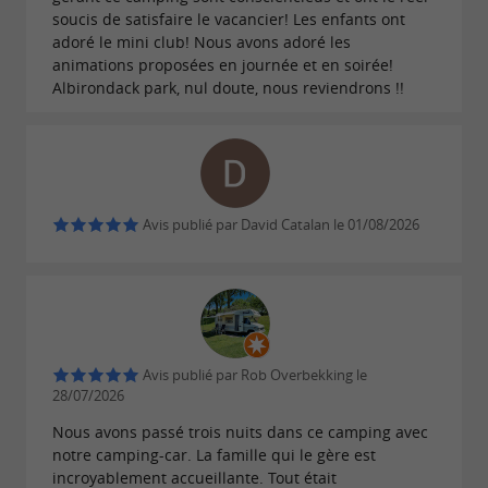
soucis de satisfaire le vacancier! Les enfants ont
4* organise des
tout l'été et vous
animations
adoré le mini club! Nous avons adoré les
propose de
dans la
nombreuses activités
animations proposées en journée et en soirée!
Albirondack park, nul doute, nous reviendrons !!
région en fonction de vos souhaits.
Avis publié par David Catalan le 01/08/2026
Avis publié par Rob Overbekking le
28/07/2026
Nous avons passé trois nuits dans ce camping avec
notre camping-car. La famille qui le gère est
incroyablement accueillante. Tout était