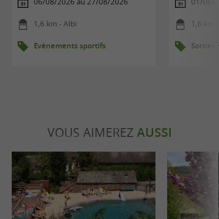
06/08/2026 au 27/08/2026
01/06/2
1,6 km - Albi
1,6 km -
Evènements sportifs
Sorties
VOUS AIMEREZ
AUSSI