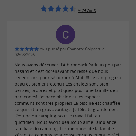
composé d'un
, d'un
,
bien-être
spa
hammam
909 avis
d'un
et d'un
, accessible aux
jacuzzi
sauna
personnes de plus de 14 ans. À la belle saison,
une
est aussi accessible pour
piscine chauffée
se rafraîchir à tout moment de la journée, avant
Avis publié par Charlotte Colpaert le
de
au bar de la
siroter un cocktail
brasserie
02/08/2026
, où des goûters sont également
Albirondack
Nous avons découvert l'Albirondack Park un peu par
proposés.
hasard et c'est dorénavant l'adresse que nous
retiendrons pour séjourner à Albi !!!! Le camping est
ouverte à tous pour
beau et bien entretenu ! Les chalets sont bien
La brasserie Albirondack
pensés, propres et pratiques pour une famille de 5
le
et le
(sauf le samedi midi)
déjeuner
dîner
personnes! L'espace piscine et les espaces
régale vos papilles de
communs sont très propres! La piscine est chauffée
pizzas et de salades
ce qui est un gros avantage. Je félicite grandement
, des plats traditionnels, mais
faites maison
l'équipe du camping pour le travail fait au
quotidien! Nous avons beaucoup aimé l'ambiance
toujours gourmands à commander. Vivez des
familiale du camping. Les membres de la famille
dans le Tarn, le camping
vacances mémorables
gérant ce camping sont consciencieus et ont le réel