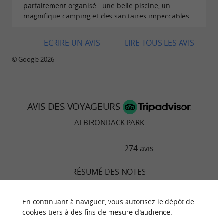
parfaitement organisé : une belle piscine, un
magnifique camping et des sanitaires impeccables.
ECRIRE UN AVIS
LIRE TOUS LES AVIS
© Google 2026
AVIS DES VOYAGEURS
ALBIRONDACK PARK
274 avis
RÉSUMÉ DES NOTES
Emplacement
En continuant à naviguer, vous autorisez le dépôt de
cookies tiers à des fins de
mesure d'audience
.
Literie