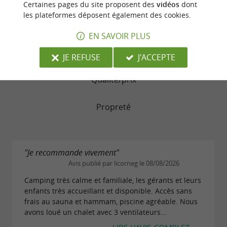
Certaines pages du site proposent des
vidéos
dont
les plateformes déposent également des cookies.
Chambres
EN SAVOIR PLUS
Service
JE REFUSE
J'ACCEPTE
Qualité/prix
Propreté
"Je recommande vivement"
Avis publié par licorneg le 08/08/2026
Camping très calme et familiale, les gérants et leurs
enfants très accueillant et disponible. Accès sans
frais au sauna et hammam, piscine agréable. Nous
avons loué un chalet avec 3 ventilateurs...