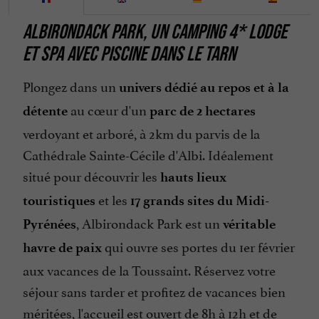
Groupes
ALBIRONDACK PARK, UN CAMPING 4* LODGE
Jacuzzi
ET SPA AVEC PISCINE DANS LE TARN
Jardin
Plongez dans un
Jeux pour enfants
univers dédié au repos et à la
au cœur d'un
Lave Linge
détente
parc de 2 hectares
verdoyant et arboré, à 2km du parvis de la
Lave Vaisselle
Cathédrale Sainte-Cécile d'Albi. Idéalement
Location de Mobil Homes / Chalets
situé pour découvrir les
hauts lieux
Location de draps
et les
touristiques
17 grands sites du Midi-
Micro Onde
, Albirondack Park est un
Pyrénées
véritable
Ouvert 7 jour sur 7
qui ouvre ses portes du 1er février
havre de paix
Parking
aux vacances de la Toussaint. Réservez votre
Parle anglais
séjour sans tarder et profitez de vacances bien
Ping pong
méritées, l'accueil est ouvert de 8h à 12h et de