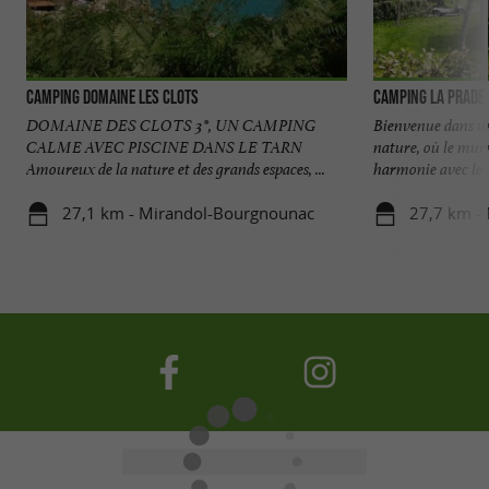
Camping Domaine les Clots
Camping La Prade
DOMAINE DES CLOTS 3*, UN CAMPING
Bienvenue dans un
CALME AVEC PISCINE DANS LE TARN
nature, où le mur
Amoureux de la nature et des grands espaces, ...
harmonie avec le .
27,1 km - Mirandol-Bourgnounac
27,7 km - 