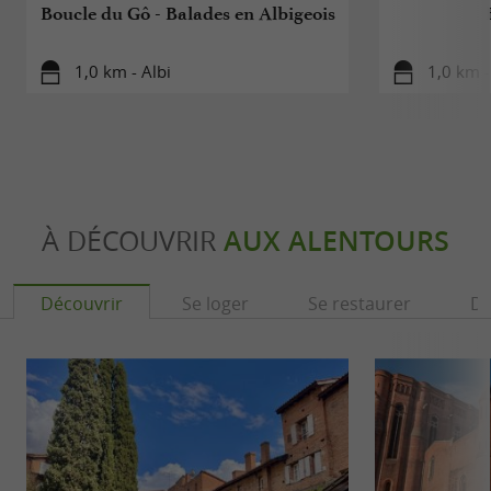
Boucle du Gô - Balades en Albigeois
1,0 km - Albi
1,0 km -
À DÉCOUVRIR
AUX ALENTOURS
Découvrir
Se loger
Se restaurer
Dé