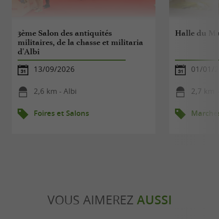
3ème Salon des antiquités
Halle du M
militaires, de la chasse et militaria
d'Albi
13/09/2026
01/01/2
2,6 km - Albi
2,7 km -
Foires et Salons
Marché
VOUS AIMEREZ
AUSSI