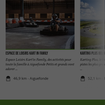
Espace de Loisirs Kart in Family
KARTING PLUS BEL
Espace Loisirs Kart'in Family, des activités pour
Karting Plus, le b
toute la famille à Aiguefonde Petits et grands vont
pistes les plus gr
adorer ...
...
46,9 km - Aiguefonde
52,1 km -