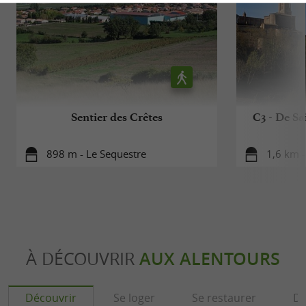
Sentier des Crêtes
C3 - De Sa
898 m - Le Sequestre
1,6 km -
À DÉCOUVRIR
AUX ALENTOURS
Découvrir
Se loger
Se restaurer
Dé