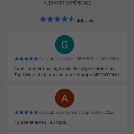
ALBI KART EXPÉRIENCE
Albi
Envie de partager votre
?
passion du pilotage
400 avis
Réservez des sessions privilégiées à Albi Kart
Expérience et offrez à vos convives un
moment
. Plusieurs formules sont
intense au volant
proposées en fonction de vos envies, et de votre
Avis publié par Gilles DELBRUEL le 24/07/2026
budget :
Super moment partagé avec des organisateurs au
Top ! Merci de la part de toute l'équipe MECAFORM !
3 formules anniversaires avec différentes
options de courses, une remise des prix et un
goûter composé de bonbons et de boissons
(vous pouvez apporter un gâteau si vous
Avis publié par Aymeric Vogt le 09/07/2026
souhaitez souffler les bougies)
Équipe et acceuil au top💪
3 formules courses pour défier vos
collègues ou vos amis sur la piste, un