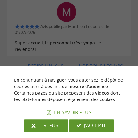
individuel ou en équipe.
Team-building pour renforcer la cohésion de
Avis publié par Matthieu Lequertier le
groupe, anniversaire, enterrement de vie de
01/07/2026
célibataire ou plaisir de se retrouver, choisissez
Super accueil, le personnel très sympa. Je
votre formule préférée et
à vos casques, il est
reviendrai
!
l'heure d'accélérer
ECRIRE UN AVIS
LIRE TOUS LES AVIS
© Google 2026
En continuant à naviguer, vous autorisez le dépôt de
cookies tiers à des fins de
mesure d'audience
.
Certaines pages du site proposent des
vidéos
dont
les plateformes déposent également des cookies.
BALADES
À PROXIMITÉ
EN SAVOIR PLUS
JE REFUSE
J'ACCEPTE