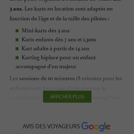
Les karts en location sont adaptés en
3 ans.
fonction de l'âge et de la taille des pilotes :
Mini-karts dès 3 ans
Karts enfants dès 7 ans et 1,30m
Kart adulte à partir de 14 ans
Karting biplace pour un enfant
accompagné d'un majeur
Les
(8 minutes pour les
sessions de 10 minutes
enfants) sont l'occasion d'appuyer sur le
champignon pour gagner de la vitesse sur une
AFFICHER PLUS
piste 100% fun.
AVIS DES VOYAGEURS
Du karting pour tous vos évènements à