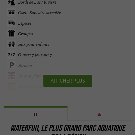
Bords de Lac / Rivière
Carte Bancaire acceptée
Espèces
Groupes
Jeux pour enfants
Ouvert 7 jour sur 7
Parking
Parle anglais
AFFICHER PLUS
Parle espagnol
Ping pong
Piscine
Restaurant
WATERFUN, LE PLUS GRAND PARC AQUATIQUE
Terrasse