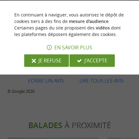
Super on c’est amuser avec toutes la familles
vraiment incroyable, le personnel très aimable.
En continuant à naviguer, vous autorisez le dépôt de
Merci pour tout
cookies tiers à des fins de
mesure d'audience
.
Certaines pages du site proposent des
vidéos
dont
les plateformes déposent également des cookies.
EN SAVOIR PLUS
JE REFUSE
J'ACCEPTE
Avis publié par Sébastien Lézin le 12/07/2026
ECRIRE UN AVIS
LIRE TOUS LES AVIS
© Google 2026
BALADES
À PROXIMITÉ