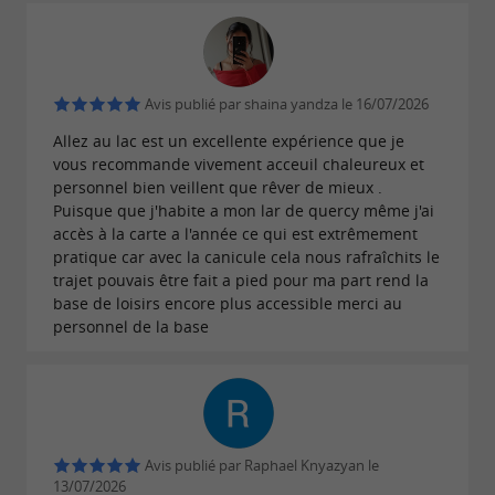
sur les plages de sable blanc, ou de vous
détendre sur les bains à bulle au soleil. Journée
sportive ou farniente, à vous de choisir ce que
Avis publié par shaina yandza le 16/07/2026
vous préférez !
Allez au lac est un excellente expérience que je
Tarif 1h Waterfun : 10 €
vous recommande vivement acceuil chaleureux et
personnel bien veillent que rêver de mieux .
Tarif 2h Waterfun : 17 €
Puisque que j'habite a mon lar de quercy même j'ai
accès à la carte a l'année ce qui est extrêmement
pratique car avec la canicule cela nous rafraîchits le
trajet pouvais être fait a pied pour ma part rend la
base de loisirs encore plus accessible merci au
personnel de la base
Avis publié par Raphael Knyazyan le
13/07/2026