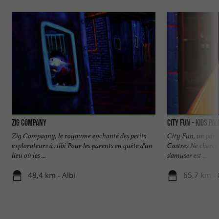
Zig Company
CITY FUN - KIDS PA
Zig Compagny, le royaume enchanté des petits
City Fun, un parc 
explorateurs à Albi Pour les parents en quête d’un
Castres Ne cherche
lieu où les ...
s'amuser est ...
48,4 km - Albi
65,7 km - 