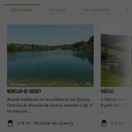
Découvrir
Se loger
Se restaurer
Dé
Monclar-de-Quercy
Vaïssac
Bastide médiévale sur les collines du bas Quercy,
À Vaïssac, sur les
l'histoire de Monclar-de-Quercy remonte à 587. Il
le petit Paris ! À
ne reste que ...
...
518 m - Monclar-de-Quercy
7,3 km - V