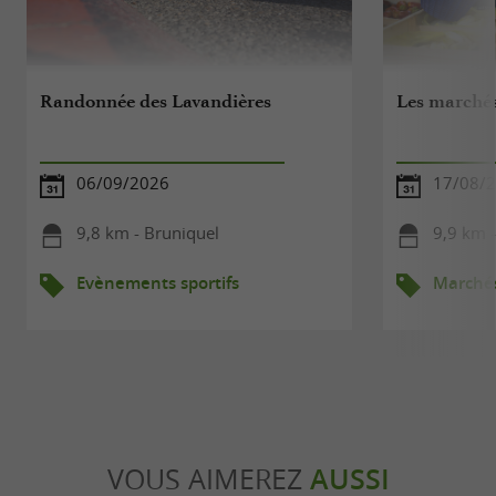
Randonnée des Lavandières
Les marchés 
06/09/2026
17/08/
9,8 km - Bruniquel
9,9 km -
Evènements sportifs
Marché
VOUS AIMEREZ
AUSSI