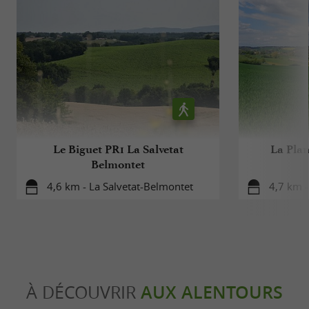
Le Biguet PR1 La Salvetat
La Plan
Belmontet
4,6 km - La Salvetat-Belmontet
4,7 km -
À DÉCOUVRIR
AUX ALENTOURS