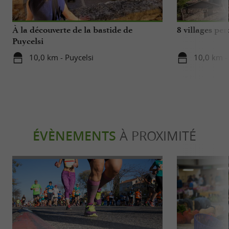
À la découverte de la bastide de
8 villages pe
Puycelsi
10,0 km - Puycelsi
10,0 km -
ÉVÈNEMENTS
À PROXIMITÉ