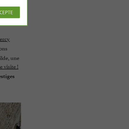
CCEPTE
ercy
sons
ilde, une
visite !
estiges