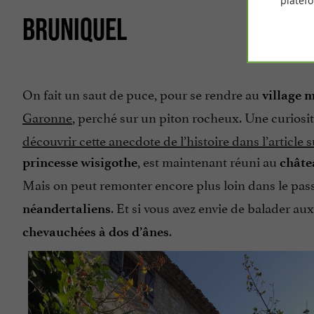
platef
BRUNIQUEL
On fait un saut de puce, pour se rendre au
village 
Garonne
, perché sur un piton rocheux. Une curiosi
découvrir cette anecdote de l’histoire dans l’article su
, est maintenant réuni au
princesse wisigothe
châte
Mais on peut remonter encore plus loin dans le pass
. Et si vous avez envie de balader aux
néandertaliens
.
chevauchées à dos d’ânes