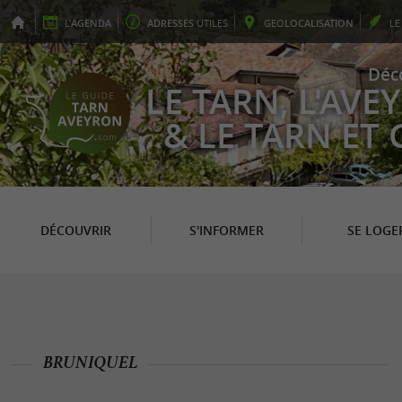
L'
AGENDA
ADRESSES
UTILES
GEO
LOCALISATION
L
Déc
LE TARN, L'AV
& LE TARN ET
DÉCOUVRIR
S'INFORMER
SE LOGE
BRUNIQUEL