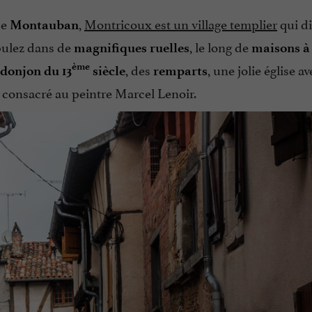
de
,
Montricoux est un village templier
qui d
Montauban
bulez dans de
, le long de
magnifiques ruelles
maisons à
, des
, une jolie église a
ème
donjon du 13
siècle
remparts
, consacré au peintre Marcel Lenoir.