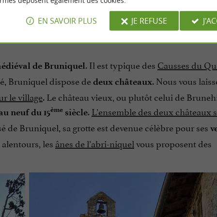
ormes déposent également des cookies.
EN SAVOIR PLUS
JE REFUSE
J'A
. Il est typique des
Causses du Qu
médiéval de Bruniquel
té, Bruniquel dispose de
. Nous vous lais
deux châteaux
r le village
. Le château vieux, ou plutôt celui de Bruneh
.
L’ensemble des deux châteaux se 
ème
au neuf du 15
siècle
é de Bruniquel, sa grotte est devenue célèbre pour ses
v
 alentours, les
ânes de l’abri-niquel
vous proposent des