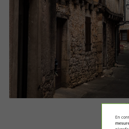
P
En cont
mesure