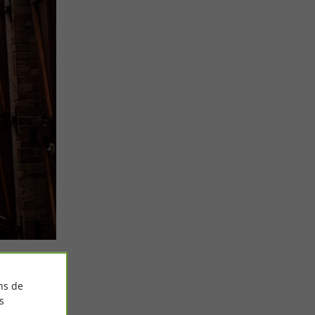
ns de
s