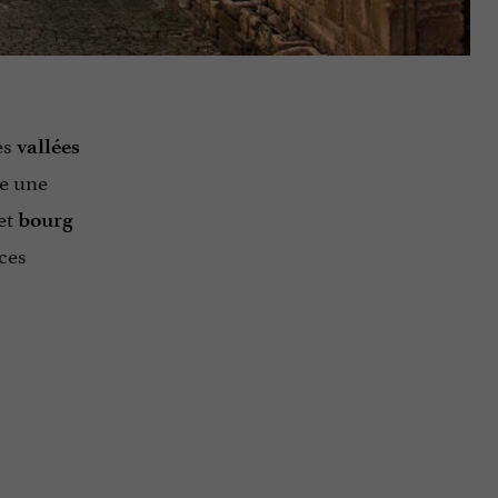
es
vallées
re une
et
bourg
 ces