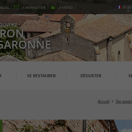
E
BLOG
LA
NEWSLETTER
LA
MÉTÉO
ouvrez
EYRON
 GARONNE
R
SE RESTAURER
DÉGUSTER
S
Accueil
Top expér