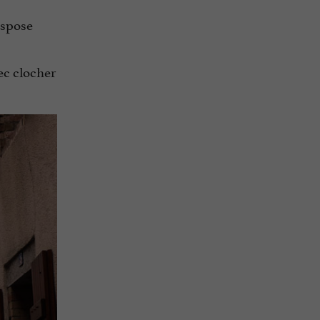
ispose
vec clocher