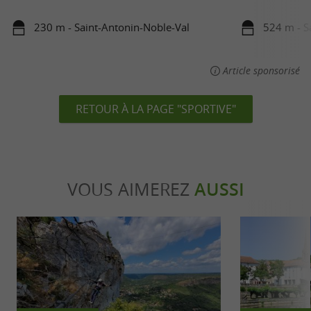
230 m - Saint-Antonin-Noble-Val
524 m - S
Article sponsorisé
RETOUR À LA PAGE "SPORTIVE"
VOUS AIMEREZ
AUSSI