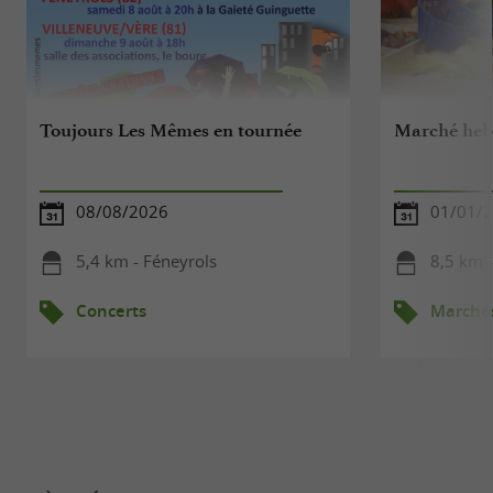
Toujours Les Mêmes en tournée
Marché heb
08/08/2026
01/01/2
5,4 km - Féneyrols
8,5 km 
Concerts
Marché