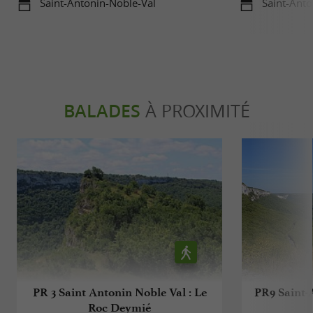
Saint-Antonin-Noble-Val
Saint-Anto
BALADES
À PROXIMITÉ
PR 3 Saint Antonin Noble Val : Le
PR9 Saint-
Roc Deymié