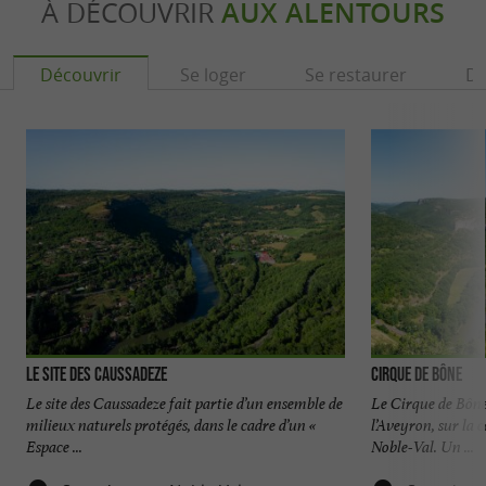
À DÉCOUVRIR
AUX ALENTOURS
Découvrir
Se loger
Se restaurer
Dé
Le site des Caussadeze
Cirque de Bône
Le site des Caussadeze fait partie d’un ensemble de
Le Cirque de Bône
milieux naturels protégés, dans le cadre d’un «
l’Aveyron, sur la
Espace ...
Noble-Val. Un ...