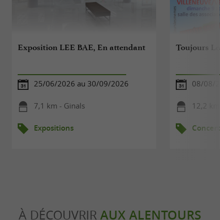
Exposition LEE BAE, En attendant
Toujours L
25/06/2026 au 30/09/2026
08/08/
7,1 km - Ginals
12,2 km
Expositions
Concert
À DÉCOUVRIR
AUX ALENTOURS