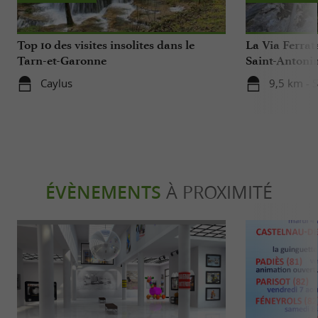
Top 10 des visites insolites dans le
La Via Ferrat
Tarn-et-Garonne
Saint-Antoni
Caylus
9,5 km - 
ÉVÈNEMENTS
À PROXIMITÉ