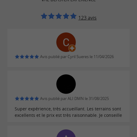
un
et
agréable moment
s’amuser en toute
123 avis
, nous mettons à leur disposition toute
sécurité
une panoplie de matériel
(Lanceur ou marqueur
à air comprimé / Loader / Bouteille d’air comprimé /
Masque de protection antibuée / Plastron / Protège-
Avis publié par Cyril Sueres le 11/04/2026
cou).
Le PaintBall
Le
est souvent exposé à certains
paintball
Avis publié par ALI DMN le 31/08/2025
clichés. Ce loisir serait violent, douloureux et
Super expérience, très accueillant. Les terrains sont
réservé aux hommes. Pourtant, le paintball
excellents et le prix est très raisonnable. Je conseille
s’adresse à
. Du moment que les
tout le monde
règles de sécurité sont respectées et que les