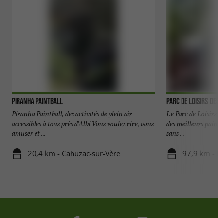
Piranha Paintball
Parc de loisirs d
Piranha Paintball, des activités de plein air
Le Parc de Loisirs
accessibles à tous près d'Albi Vous voulez rire, vous
des meilleurs paint
amuser et ...
sans ...
20,4 km - Cahuzac-sur-Vère
97,9 km - 