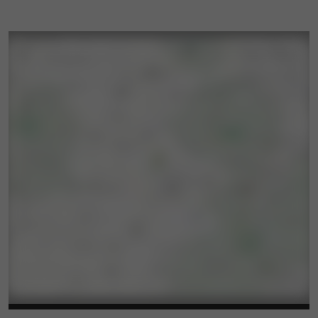
est particulièrement intéressant pour les plus
jeunes joueurs.
Autre point ludique qui ravira autant les enfants
que les adultes : le gellyball se pratique sur des
. L’espace assure un
terrains gonflables
maximum de sécurité pour un maximum
d’amusement !
Le gellyball peut également être pratiqué dans
une « shooting cage » interactive. Dans ce cas,
l’objectif est de constituer une équipe et de
viser des buzzers.
Pour en savoir plus sur nos scénarios ou sur nos