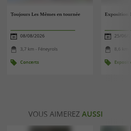
Toujours Les Mêmes en tournée
Exposition 
08/08/2026
25/06/2
3,7 km - Féneyrols
8,6 km -
Concerts
Exposit
VOUS AIMEREZ
AUSSI