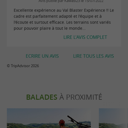
Avis publié par Kawasi23 le 15/07/2022
naturels
à proximité de
sites historiques.
Excellente expérience au Val Blaster Expérience !! Le
Pour rendre vos parties de
paintball
cadre est parfaitement adapté et l'équipe et à
l'écoute et surtout efficace. Les terrains sont variés
, nous mettons à votre disposition
inoubliables
pour pouvoir plaire à tout le monde...
. Chaque espace
plusieurs
terrains naturels
LIRE L'AVIS COMPLET
comporte ses singularités et son lot d’obstacles,
ce qui ajoute du défi aux différents scénarios de
ECRIRE UN AVIS
LIRE TOUS LES AVIS
jeux que nous proposons.
© TripAdvisor 2026
De plus, le paintball est une activité de plein air
et il nous semblait indispensable de pouvoir
proposer aux participants de larges espaces
BALADES
À PROXIMITÉ
variés, à découvrir et à redécouvrir au fil des
saisons.
L’intérêt de proposer des activités de loisir
paintball dans le Tarn-et-Garonne est que le