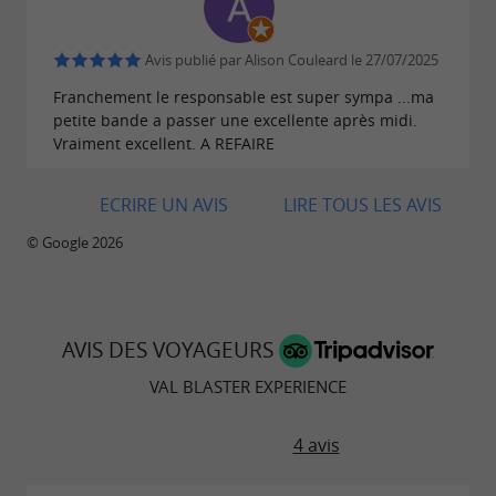
joueurs sont bien équipés, tout le monde peut
se faire plaisir au paintball. Mêlant
sport,
Avis publié par Alison Couleard le 27/07/2025
, cette activité peut
stratégie et esprit d’équipe
Franchement le responsable est super sympa ...ma
petite bande a passer une excellente après midi.
réellement convenir au plus grand nombre,
Vraiment excellent. A REFAIRE
quelle que soit l’occasion.
Chez
, votre centre de
Val Blaster Experience
ECRIRE UN AVIS
LIRE TOUS LES AVIS
paintball à Saint-Antonin-Noble-Val, nous
© Google 2026
accueillons aussi bien des femmes que des
hommes et des enfants (à partir du 8 ans). Et si
vous souhaitez vivre une
expérience encore
AVIS DES VOYAGEURS
et plus adaptée aux jeunes
plus ludique
VAL BLASTER EXPERIENCE
enfants (dès 5 ans), réservez sans plus tarder
votre séance de
! Vous ne serez pas
gellyball
4 avis
déçu.