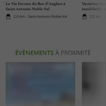
La Via Ferrata du Roc d’Anglars à
Variation Spo
Saint-Antonin-Noble-Val
inoubliable e
l’Aveyron
2,0 km - Saint-Antonin-Noble-Val
2,0 km - 
ÉVÈNEMENTS
À PROXIMITÉ