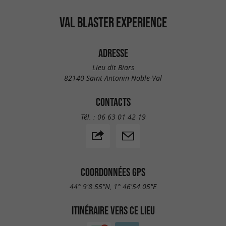
équipements et organiser votre venue dans votre
VAL BLASTER EXPERIENCE
centre de paintball dans le Tarn-et-Garonne,
n’hésitez pas à nous contacter.
ADRESSE
Lieu dit Biars
82140 Saint-Antonin-Noble-Val
CONTACTS
Tél. :
06 63 01 42 19
COORDONNÉES GPS
44° 9'8.55"N, 1° 46'54.05"E
ITINÉRAIRE VERS CE LIEU