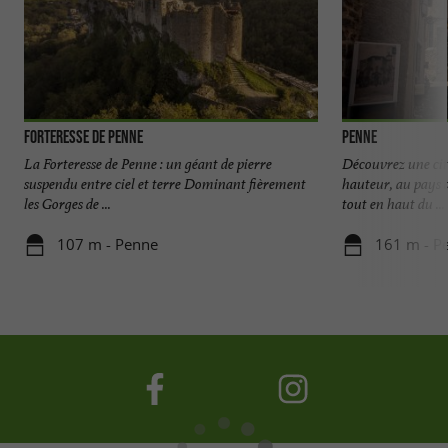
Forteresse de Penne
Penne
La Forteresse de Penne : un géant de pierre
Découvrez une cit
suspendu entre ciel et terre Dominant fièrement
hauteur, au pays d
les Gorges de ...
tout en haut du ...
107 m - Penne
161 m - P