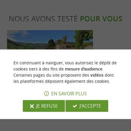
NOUS AVONS TESTÉ
POUR VOUS
En continuant à naviguer, vous autorisez le dépôt de
cookies tiers à des fins de
mesure d'audience
.
Culturelle
Culturell
Certaines pages du site proposent des
vidéos
dont
les plateformes déposent également des cookies.
EN SAVOIR PLUS
Visite de Penne et son château dans le
L'histoire se
Tarn
de Bruniquel
JE REFUSE
J'ACCEPTE
161 m - Penne
5,8 km - 