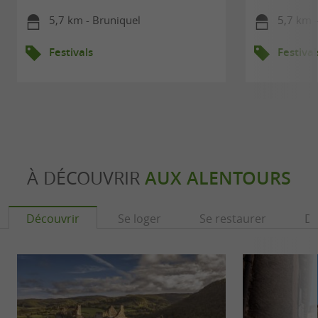
5,7 km - Bruniquel
5,7 km 
Festivals
Festival
À DÉCOUVRIR
AUX ALENTOURS
Découvrir
Se loger
Se restaurer
Dé