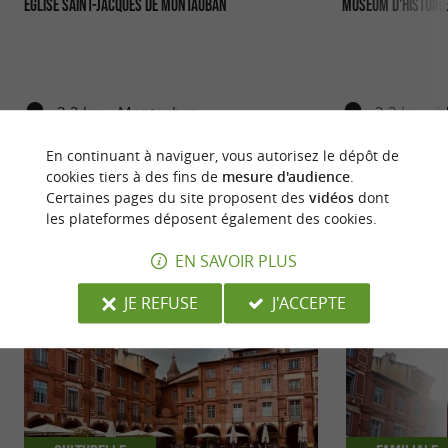
Église Saint-Jacques de Montauban
Muséum d'Histoire
3,2 km - Montauban
3,3 km - 
En continuant à naviguer, vous autorisez le dépôt de
cookies tiers à des fins de
mesure d'audience
.
Certaines pages du site proposent des
vidéos
dont
les plateformes déposent également des cookies.
NOUS AVONS TESTÉ
POUR VOUS
EN SAVOIR PLUS
JE REFUSE
J'ACCEPTE