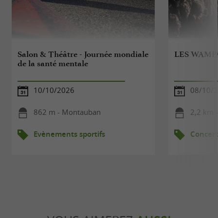
Salon & Théâtre - Journée mondiale
LES WAMP
de la santé mentale
10/10/2026
08/10/
862 m - Montauban
2,2 km 
Evènements sportifs
Concert