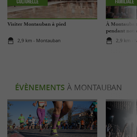
Culturelle
Familiale
Visiter Montauban à pied
À Montauban,
pendant notr
2,9 km - Montauban
2,9 km -
ÉVÈNEMENTS
À MONTAUBAN