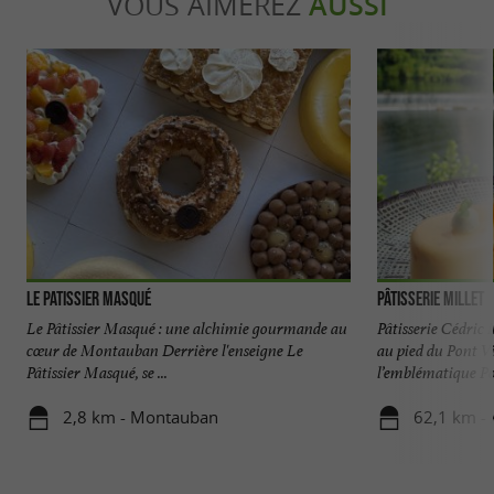
VOUS AIMEREZ
AUSSI
Le Patissier Masqué
Pâtisserie Millet
Le Pâtissier Masqué : une alchimie gourmande au
Pâtisserie Cédric M
cœur de Montauban Derrière l'enseigne Le
au pied du Pont V
Pâtissier Masqué, se ...
l’emblématique Pon
2,8 km - Montauban
62,1 km - 