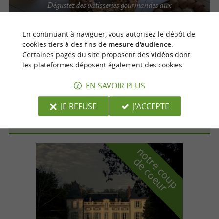
Dégustez des pâtisseries gourmandes aux
saveurs inédites à Montauban
En continuant à naviguer, vous autorisez le dépôt de
cookies tiers à des fins de
mesure d'audience
.
Certaines pages du site proposent des
vidéos
dont
Montauban
les plateformes déposent également des cookies.
EN SAVOIR PLUS
Sweet Délices
JE REFUSE
J'ACCEPTE
n
o
t
e
c
o
u
p
e
c
o
e
u
r
d
r