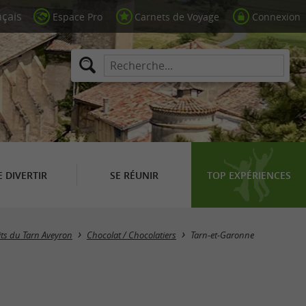
Espace Pro
Carnets de Voyage
Connexion
E DIVERTIR
SE RÉUNIR
TOP EXPÉRIENCES
Masquer la carte
its du Tarn Aveyron
Chocolat / Chocolatiers
Tarn-et-Garonne