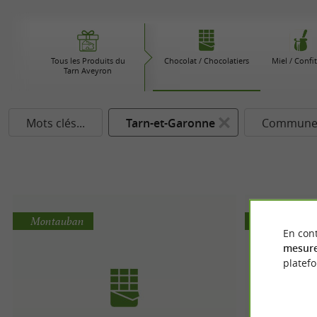
Tous les Produits du
Chocolat / Chocolatiers
Miel / Confi
Tarn Aveyron
Mots clés...
Tarn-et-Garonne
Commune.
Montauban
Montauban
En cont
mesure
platef