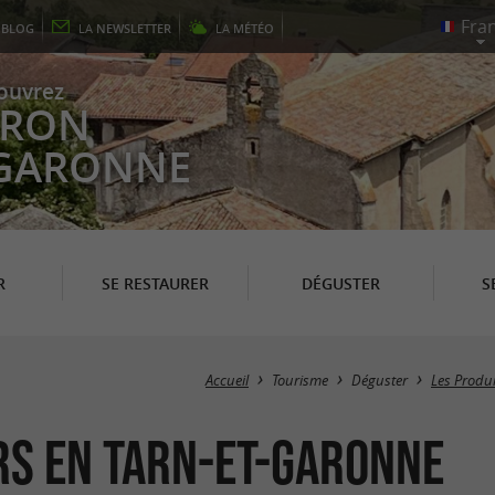
E
BLOG
LA
NEWSLETTER
LA
MÉTÉO
ouvrez
EYRON
 GARONNE
R
SE RESTAURER
DÉGUSTER
S
Accueil
Tourisme
Déguster
Les Produ
rs en Tarn-et-Garonne