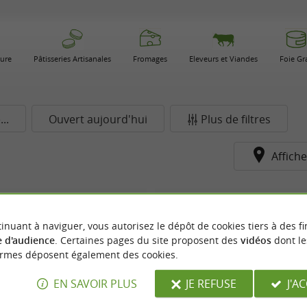
ture
Pâtisseries Artisanales
Fromages
Eleveurs et Viandes
Foie Gr
..
Ouvert aujourd'hui
Plus de filtres
Affiche
Montauban
inuant à naviguer, vous autorisez le dépôt de cookies tiers à des fi
 d'audience
. Certaines pages du site proposent des
vidéos
dont le
ormes déposent également des cookies.
EN SAVOIR PLUS
JE REFUSE
J'A