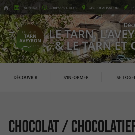
L'
AGENDA
ADRESSES
UTILES
GEO
LOCALISATION
L
Déc
LE TARN, L'AV
& LE TARN ET
DÉCOUVRIR
S'INFORMER
SE LOGE
Chocolat / Chocolatie