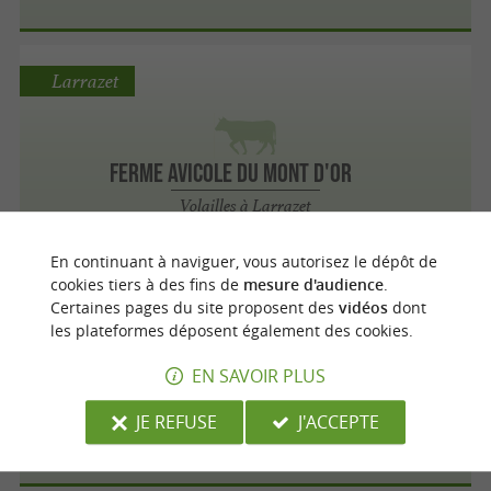
Larrazet
Ferme Avicole du Mont d'Or
Volailles à Larrazet
En continuant à naviguer, vous autorisez le dépôt de
cookies tiers à des fins de
mesure d'audience
.
Certaines pages du site proposent des
vidéos
dont
Beaumont-de-Lomagne
les plateformes déposent également des cookies.
EN SAVOIR PLUS
Micouleau
Jambons, Charcuterie à Beaumont-de-
JE REFUSE
J'ACCEPTE
Lomagne